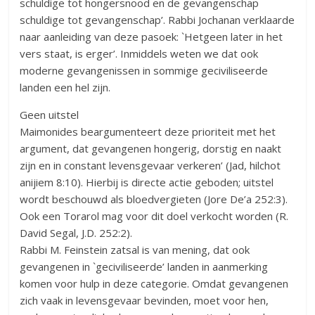
schuldige tot hongersnood en de gevangenschap
schuldige tot gevangenschap’. Rabbi Jochanan verklaarde
naar aanleiding van deze pasoek: `Hetgeen later in het
vers staat, is erger’. Inmiddels weten we dat ook
moderne gevangenissen in sommige geciviliseerde
landen een hel zijn.
Geen uitstel
Maimonides beargumenteert deze prioriteit met het
argument, dat gevangenen hongerig, dorstig en naakt
zijn en in constant levensgevaar verkeren’ (Jad, hilchot
anijiem 8:10). Hierbij is directe actie geboden; uitstel
wordt beschouwd als bloedvergieten (Jore De’a 252:3).
Ook een Torarol mag voor dit doel verkocht worden (R.
David Segal, J.D. 252:2).
Rabbi M. Feinstein zatsal is van mening, dat ook
gevangenen in `geciviliseerde’ landen in aanmerking
komen voor hulp in deze categorie. Omdat gevangenen
zich vaak in levensgevaar bevinden, moet voor hen,