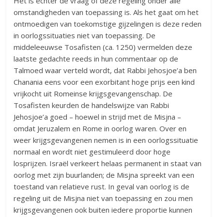
Het is echter de vraag of deze regeling onder alle
omstandigheden van toepassing is. Als het gaat om het
ontmoedigen van toekomstige gijzelingen is deze reden
in oorlogssituaties niet van toepassing. De
middeleeuwse Tosafisten (ca. 1250) vermelden deze
laatste gedachte reeds in hun commentaar op de
Talmoed waar verteld wordt, dat Rabbi Jehosjoe’a ben
Chanania eens voor een exorbitant hoge prijs een kind
vrijkocht uit Romeinse krijgsgevangenschap. De
Tosafisten keurden de handelswijze van Rabbi
Jehosjoe’a goed – hoewel in strijd met de Misjna –
omdat Jeruzalem en Rome in oorlog waren. Over en
weer krijgsgevangenen nemen is in een oorlogssituatie
normaal en wordt niet gestimuleerd door hoge
losprijzen. Israël verkeert helaas permanent in staat van
oorlog met zijn buurlanden; de Misjna spreekt van een
toestand van relatieve rust. In geval van oorlog is de
regeling uit de Misjna niet van toepassing en zou men
krijgsgevangenen ook buiten iedere proportie kunnen