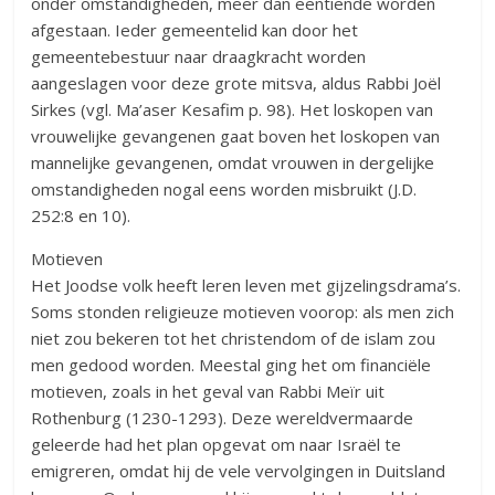
onder omstandigheden, meer dan eentiende worden
afgestaan. Ieder gemeentelid kan door het
gemeentebestuur naar draagkracht worden
aangeslagen voor deze grote mitsva, aldus Rabbi Joël
Sirkes (vgl. Ma’aser Kesafim p. 98). Het loskopen van
vrouwelijke gevangenen gaat boven het loskopen van
mannelijke gevangenen, omdat vrouwen in dergelijke
omstandigheden nogal eens worden misbruikt (J.D.
252:8 en 10).
Motieven
Het Joodse volk heeft leren leven met gijzelingsdrama’s.
Soms stonden religieuze motieven voorop: als men zich
niet zou bekeren tot het christendom of de islam zou
men gedood worden. Meestal ging het om financiële
motieven, zoals in het geval van Rabbi Meïr uit
Rothenburg (1230-1293). Deze wereldvermaarde
geleerde had het plan opgevat om naar Israël te
emigreren, omdat hij de vele vervolgingen in Duitsland