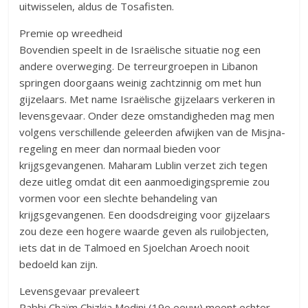
uitwisselen, aldus de Tosafisten.
Premie op wreedheid
Bovendien speelt in de Israëlische situatie nog een
andere overweging. De terreurgroepen in Libanon
springen doorgaans weinig zachtzinnig om met hun
gijzelaars. Met name Israëlische gijzelaars verkeren in
levensgevaar. Onder deze omstandigheden mag men
volgens verschillende geleerden afwijken van de Misjna-
regeling en meer dan normaal bieden voor
krijgsgevangenen. Maharam Lublin verzet zich tegen
deze uitleg omdat dit een aanmoedigingspremie zou
vormen voor een slechte behandeling van
krijgsgevangenen. Een doodsdreiging voor gijzelaars
zou deze een hogere waarde geven als ruilobjecten,
iets dat in de Talmoed en Sjoelchan Aroech nooit
bedoeld kan zijn.
Levensgevaar prevaleert
Rabbi Chaïm Chizkia Medini (19e eeuw) meent echter,