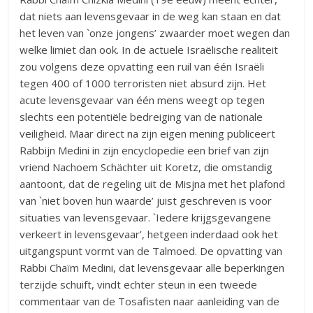
dat niets aan levensgevaar in de weg kan staan en dat
het leven van `onze jongens’ zwaarder moet wegen dan
welke limiet dan ook. In de actuele Israëlische realiteit
zou volgens deze opvatting een ruil van één Israëli
tegen 400 of 1000 terroristen niet absurd zijn. Het
acute levensgevaar van één mens weegt op tegen
slechts een potentiële bedreiging van de nationale
veiligheid. Maar direct na zijn eigen mening publiceert
Rabbijn Medini in zijn encyclopedie een brief van zijn
vriend Nachoem Schächter uit Koretz, die omstandig
aantoont, dat de regeling uit de Misjna met het plafond
van `niet boven hun waarde’ juist geschreven is voor
situaties van levensgevaar. `Iedere krijgsgevangene
verkeert in levensgevaar’, hetgeen inderdaad ook het
uitgangspunt vormt van de Talmoed. De opvatting van
Rabbi Chaïm Medini, dat levensgevaar alle beperkingen
terzijde schuift, vindt echter steun in een tweede
commentaar van de Tosafisten naar aanleiding van de