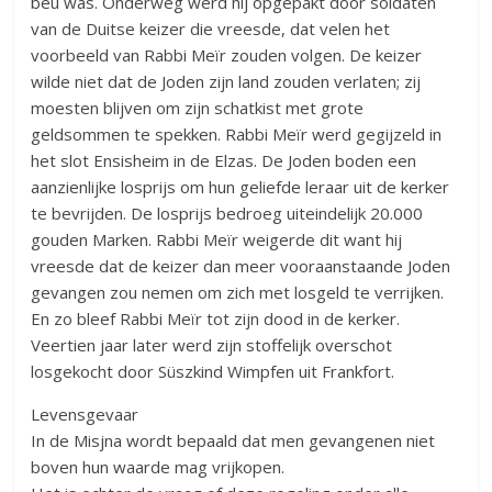
beu was. Onderweg werd hij opgepakt door soldaten
van de Duitse keizer die vreesde, dat velen het
voorbeeld van Rabbi Meïr zouden volgen. De keizer
wilde niet dat de Joden zijn land zouden verlaten; zij
moesten blijven om zijn schatkist met grote
geldsommen te spekken. Rabbi Meïr werd gegijzeld in
het slot Ensisheim in de Elzas. De Joden boden een
aanzienlijke losprijs om hun geliefde leraar uit de kerker
te bevrijden. De losprijs bedroeg uiteindelijk 20.000
gouden Marken. Rabbi Meïr weigerde dit want hij
vreesde dat de keizer dan meer vooraanstaande Joden
gevangen zou nemen om zich met losgeld te verrijken.
En zo bleef Rabbi Meïr tot zijn dood in de kerker.
Veertien jaar later werd zijn stoffelijk overschot
losgekocht door Süszkind Wimpfen uit Frankfort.
Levensgevaar
In de Misjna wordt bepaald dat men gevangenen niet
boven hun waarde mag vrijkopen.