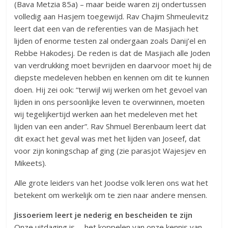
(Bava Metzia 85a) – maar beide waren zij ondertussen
volledig aan Hasjem toegewijd. Rav Chajim Shmeulevitz
leert dat een van de referenties van de Masjiach het
lijden of enorme testen zal ondergaan zoals Danij’el en
Rebbe Hakodesj. De reden is dat de Masjiach alle Joden
van verdrukking moet bevrijden en daarvoor moet hij de
diepste medeleven hebben en kennen om dit te kunnen
doen. Hij zei ook: “terwijl wij werken om het gevoel van
lijden in ons persoonlijke leven te overwinnen, moeten
wij tegelijkertijd werken aan het medeleven met het
lijden van een ander”. Rav Shmuel Berenbaum leert dat
dit exact het geval was met het lijden van Joseef, dat
voor zijn koningschap af ging (zie parasjot Wajesjev en
Mikeets).
Alle grote leiders van het Joodse volk leren ons wat het
betekent om werkelijk om te zien naar andere mensen.
Jissoeriem leert je nederig en bescheiden te zijn
Onze uitdaging is … het koppelen van onze kennis van