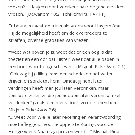
vrezen?… Hasjem toont voorkeur naar degene die Hem
vrezen.” (Dewariem 10:2; Tehilliem/Ps. 147:11).
Er bestaan naast de minimale vrees voor Hasjem (dat
Hij de mogelijkheid heeft om de overtreders te
straffen) diverse gradaties van vrezen:
“Weet wat boven je is; weet dat er een oog is dat
toeziet en een oor dat luister; weet dat al je daden in
een boek wordt opgeschreven”. (Misjnah Pirke Avos 2:1)
“Ook zag hij (Hillel) eens een schedel op het water
drijven en sprak tot hem: ‘Omdat jij hebt laten
verdringen heeft men jou laten verdrinken, maar
tenslotte zullen zij die jou hebben laten verdrinken zelf
verdrinken” (zoals een mens doet, zo doet men hem;
Misjnah Pirke Avos 2:6).
“… weet voor Wie je later rekening en verantwoording
moet afleggen… voor je opperste Koning, voor de
Heilige wiens Naams geprezen wordt…” Misjnah Pirke