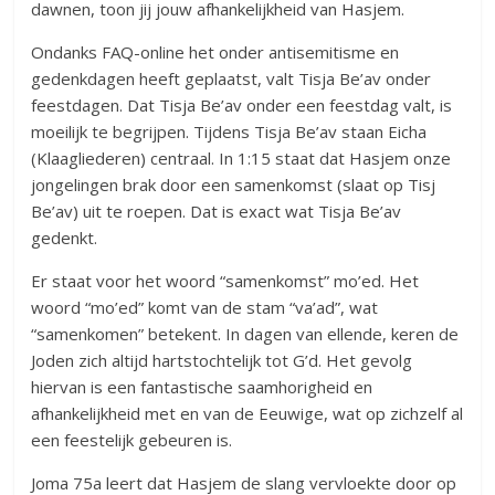
dawnen, toon jij jouw afhankelijkheid van Hasjem.
Ondanks FAQ-online het onder antisemitisme en
gedenkdagen heeft geplaatst, valt Tisja Be’av onder
feestdagen. Dat Tisja Be’av onder een feestdag valt, is
moeilijk te begrijpen. Tijdens Tisja Be’av staan Eicha
(Klaagliederen) centraal. In 1:15 staat dat Hasjem onze
jongelingen brak door een samenkomst (slaat op Tisj
Be’av) uit te roepen. Dat is exact wat Tisja Be’av
gedenkt.
Er staat voor het woord “samenkomst” mo’ed. Het
woord “mo’ed” komt van de stam “va’ad”, wat
“samenkomen” betekent. In dagen van ellende, keren de
Joden zich altijd hartstochtelijk tot G’d. Het gevolg
hiervan is een fantastische saamhorigheid en
afhankelijkheid met en van de Eeuwige, wat op zichzelf al
een feestelijk gebeuren is.
Joma 75a leert dat Hasjem de slang vervloekte door op