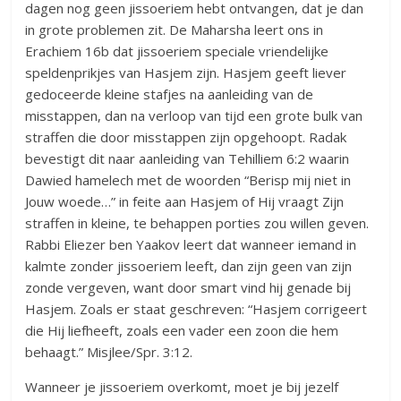
dagen nog geen jissoeriem hebt ontvangen, dat je dan
in grote problemen zit. De Maharsha leert ons in
Erachiem 16b dat jissoeriem speciale vriendelijke
speldenprikjes van Hasjem zijn. Hasjem geeft liever
gedoceerde kleine stafjes na aanleiding van de
misstappen, dan na verloop van tijd een grote bulk van
straffen die door misstappen zijn opgehoopt. Radak
bevestigt dit naar aanleiding van Tehilliem 6:2 waarin
Dawied hamelech met de woorden “Berisp mij niet in
Jouw woede…” in feite aan Hasjem of Hij vraagt Zijn
straffen in kleine, te behappen porties zou willen geven.
Rabbi Eliezer ben Yaakov leert dat wanneer iemand in
kalmte zonder jissoeriem leeft, dan zijn geen van zijn
zonde vergeven, want door smart vind hij genade bij
Hasjem. Zoals er staat geschreven: “Hasjem corrigeert
die Hij liefheeft, zoals een vader een zoon die hem
behaagt.” Misjlee/Spr. 3:12.
Wanneer je jissoeriem overkomt, moet je bij jezelf