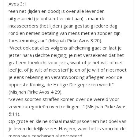
Avos 3:1
“een net (lijden en dood) is over alle levenden
uitgespreid (je ontkomt er niet aan)… maar de
incasseerders (het lijden) gaan gestadig iedere dag
rond en nemen betaling van mens met en zonder zijn
toestemming aan” (Misjnah Pirke Avos 3:20).
“Weet ook dat alles volgens afrekening gaat en laat je
jetzer hara (slechte neiging) je niet verzekeren dat het
graf een toevlucht voor je is, want of je het wilt of niet
leef je, of je wilt of niet sterf je en of je wilt of niet moet
je eens rekening en verantwoording afleggen voor de
opperste Koning, de Heilige Die geprezen wordt”
(Misjnah Pirke Avos 4:29).
“Zeven soorten straffen komen over de wereld voor
zeven categorieën overtredingen…” (Misjnah Pirke Avos
5:11).
Op grote en kleine schaal maakt jissoeriem het doel van
je leven duidelijk: vrees Hasjem, want het is voordat de
mens was geschapen al gecreëerd.