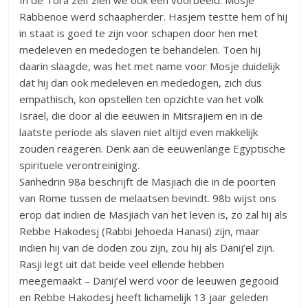
In de Tora zelf zien we ook een voorbeeld. Mosje
Rabbenoe werd schaapherder. Hasjem testte hem of hij
in staat is goed te zijn voor schapen door hen met
medeleven en mededogen te behandelen. Toen hij
daarin slaagde, was het met name voor Mosje duidelijk
dat hij dan ook medeleven en mededogen, zich dus
empathisch, kon opstellen ten opzichte van het volk
Israel, die door al die eeuwen in Mitsrajiem en in de
laatste periode als slaven niet altijd even makkelijk
zouden reageren. Denk aan de eeuwenlange Egyptische
spirituele verontreiniging.
Sanhedrin 98a beschrijft de Masjiach die in de poorten
van Rome tussen de melaatsen bevindt. 98b wijst ons
erop dat indien de Masjiach van het leven is, zo zal hij als
Rebbe Hakodesj (Rabbi Jehoeda Hanasi) zijn, maar
indien hij van de doden zou zijn, zou hij als Danij’el zijn.
Rasji legt uit dat beide veel ellende hebben
meegemaakt – Danij’el werd voor de leeuwen gegooid
en Rebbe Hakodesj heeft lichamelijk 13 jaar geleden