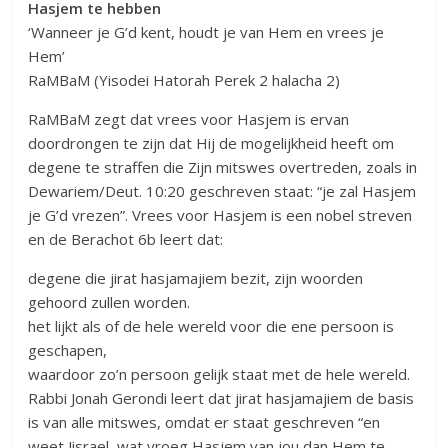
Hasjem te hebben
‘Wanneer je G’d kent, houdt je van Hem en vrees je
Hem’
RaMBaM (Yisodei Hatorah Perek 2 halacha 2)
RaMBaM zegt dat vrees voor Hasjem is ervan
doordrongen te zijn dat Hij de mogelijkheid heeft om
degene te straffen die Zijn mitswes overtreden, zoals in
Dewariem/Deut. 10:20 geschreven staat: “je zal Hasjem
je G’d vrezen”. Vrees voor Hasjem is een nobel streven
en de Berachot 6b leert dat:
degene die jirat hasjamajiem bezit, zijn woorden
gehoord zullen worden.
het lijkt als of de hele wereld voor die ene persoon is
geschapen,
waardoor zo’n persoon gelijk staat met de hele wereld.
Rabbi Jonah Gerondi leert dat jirat hasjamajiem de basis
is van alle mitswes, omdat er staat geschreven “en
weet Jisrael, wat vroeg Hasjem van jou dan Hem te