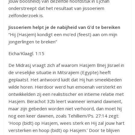
Jouw boosheid) van dezelfde hoofdstuk in Ejchah
onderstreept dat het resultaat van jissoeriem
zelfonderzoek is.
Jissoeriem helpt je de nabijheid van G’d te bereiken
“Hij (Hasjem) kondigt een mo’ed (feest) aan om mijn
jongerlingen te breken”
Eicha/Klaagl. 1:15
De Midrasj vraagt zich af waarom Hasjem Bnej Jisrael in
de vreselijke situatie in Mitsrajiem (Egypte) heeft
geplaatst. Het antwoord luidt dat Hij hun smeekbeden
wilde horen. Hierdoor werd hun emoenah versterkt en
ontwikkelden zij een realistischer en intieme relatie met
Hasjem. Berachot 32b leert wanneer iemand dawnent,
maar zijn gebeden worden niet verhoord, dan moet hij
nog een keer dawnen, zoals Tehilliem/Ps. 27:14 zegt:
‘Hoop (bidt) op Hasjem, wees sterk en Hij zal jouw hart
versterken en hoop (bidt) op Hasjem.’ Door te blijven