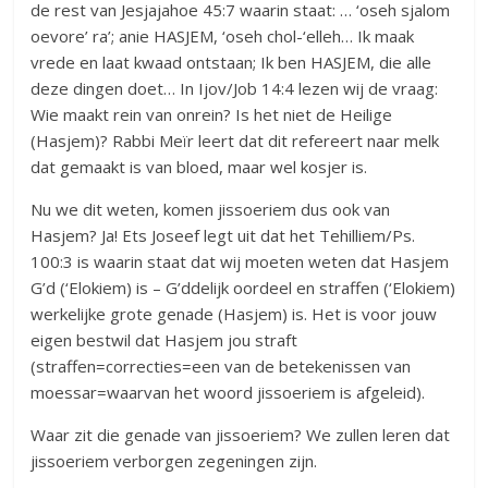
de rest van Jesjajahoe 45:7 waarin staat: … ‘oseh sjalom
oevore’ ra’; anie HASJEM, ‘oseh chol-‘elleh… Ik maak
vrede en laat kwaad ontstaan; Ik ben HASJEM, die alle
deze dingen doet… In Ijov/Job 14:4 lezen wij de vraag:
Wie maakt rein van onrein? Is het niet de Heilige
(Hasjem)? Rabbi Meïr leert dat dit refereert naar melk
dat gemaakt is van bloed, maar wel kosjer is.
Nu we dit weten, komen jissoeriem dus ook van
Hasjem? Ja! Ets Joseef legt uit dat het Tehilliem/Ps.
100:3 is waarin staat dat wij moeten weten dat Hasjem
G’d (‘Elokiem) is – G’ddelijk oordeel en straffen (‘Elokiem)
werkelijke grote genade (Hasjem) is. Het is voor jouw
eigen bestwil dat Hasjem jou straft
(straffen=correcties=een van de betekenissen van
moessar=waarvan het woord jissoeriem is afgeleid).
Waar zit die genade van jissoeriem? We zullen leren dat
jissoeriem verborgen zegeningen zijn.