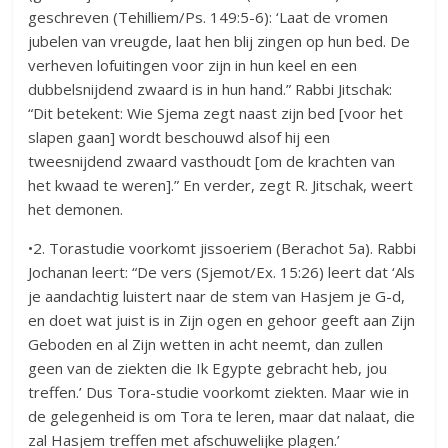
geschreven (Tehilliem/Ps. 149:5-6): ‘Laat de vromen
jubelen van vreugde, laat hen blij zingen op hun bed. De
verheven lofuitingen voor zijn in hun keel en een
dubbelsnijdend zwaard is in hun hand.” Rabbi Jitschak:
“Dit betekent: Wie Sjema zegt naast zijn bed [voor het
slapen gaan] wordt beschouwd alsof hij een
tweesnijdend zwaard vasthoudt [om de krachten van
het kwaad te weren].” En verder, zegt R. Jitschak, weert
het demonen.
•2. Torastudie voorkomt jissoeriem (Berachot 5a). Rabbi
Jochanan leert: “De vers (Sjemot/Ex. 15:26) leert dat ‘Als
je aandachtig luistert naar de stem van Hasjem je G-d,
en doet wat juist is in Zijn ogen en gehoor geeft aan Zijn
Geboden en al Zijn wetten in acht neemt, dan zullen
geen van de ziekten die Ik Egypte gebracht heb, jou
treffen.’ Dus Tora-studie voorkomt ziekten. Maar wie in
de gelegenheid is om Tora te leren, maar dat nalaat, die
zal Hasjem treffen met afschuwelijke plagen.’