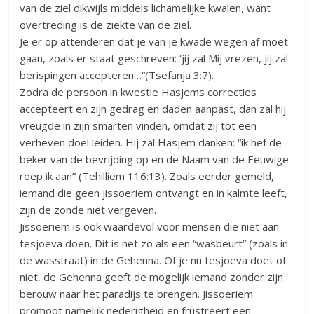
van de ziel dikwijls middels lichamelijke kwalen, want
overtreding is de ziekte van de ziel.
Je er op attenderen dat je van je kwade wegen af moet
gaan, zoals er staat geschreven: ‘jij zal Mij vrezen, jij zal
berispingen accepteren…”(Tsefanja 3:7).
Zodra de persoon in kwestie Hasjems correcties
accepteert en zijn gedrag en daden aanpast, dan zal hij
vreugde in zijn smarten vinden, omdat zij tot een
verheven doel leiden. Hij zal Hasjem danken: “ik hef de
beker van de bevrijding op en de Naam van de Eeuwige
roep ik aan” (Tehilliem 116:13). Zoals eerder gemeld,
iemand die geen jissoeriem ontvangt en in kalmte leeft,
zijn de zonde niet vergeven.
Jissoeriem is ook waardevol voor mensen die niet aan
tesjoeva doen. Dit is net zo als een “wasbeurt” (zoals in
de wasstraat) in de Gehenna. Of je nu tesjoeva doet of
niet, de Gehenna geeft de mogelijk iemand zonder zijn
berouw naar het paradijs te brengen. Jissoeriem
promoot namelijk nederigheid en frustreert een