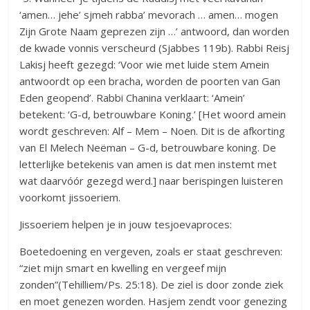
‘amen… jehe’ sjmeh rabba’ mevorach … amen… mogen
Zijn Grote Naam geprezen zijn …’ antwoord, dan worden
de kwade vonnis verscheurd (Sjabbes 119b). Rabbi Reisj
Lakisj heeft gezegd: ‘Voor wie met luide stem Amein
antwoordt op een bracha, worden de poorten van Gan
Eden geopend’. Rabbi Chanina verklaart: ‘Amein’
betekent: ‘G-d, betrouwbare Koning.’ [Het woord amein
wordt geschreven: Alf – Mem – Noen. Dit is de afkorting
van El Melech Neëman – G-d, betrouwbare koning. De
letterlijke betekenis van amen is dat men instemt met
wat daarvóór gezegd werd.] naar berispingen luisteren
voorkomt jissoeriem.
Jissoeriem helpen je in jouw tesjoevaproces:
Boetedoening en vergeven, zoals er staat geschreven:
“ziet mijn smart en kwelling en vergeef mijn
zonden”(Tehilliem/Ps. 25:18). De ziel is door zonde ziek
en moet genezen worden. Hasjem zendt voor genezing