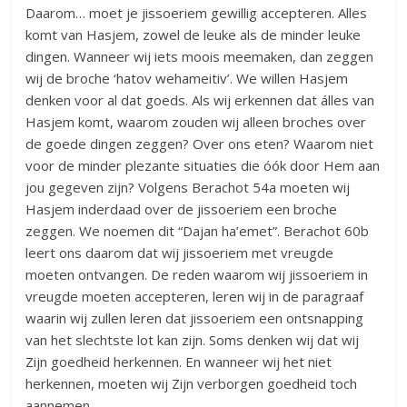
Daarom… moet je jissoeriem gewillig accepteren. Alles
komt van Hasjem, zowel de leuke als de minder leuke
dingen. Wanneer wij iets moois meemaken, dan zeggen
wij de broche ‘hatov wehameitiv’. We willen Hasjem
denken voor al dat goeds. Als wij erkennen dat álles van
Hasjem komt, waarom zouden wij alleen broches over
de goede dingen zeggen? Over ons eten? Waarom niet
voor de minder plezante situaties die óók door Hem aan
jou gegeven zijn? Volgens Berachot 54a moeten wij
Hasjem inderdaad over de jissoeriem een broche
zeggen. We noemen dit “Dajan ha’emet”. Berachot 60b
leert ons daarom dat wij jissoeriem met vreugde
moeten ontvangen. De reden waarom wij jissoeriem in
vreugde moeten accepteren, leren wij in de paragraaf
waarin wij zullen leren dat jissoeriem een ontsnapping
van het slechtste lot kan zijn. Soms denken wij dat wij
Zijn goedheid herkennen. En wanneer wij het niet
herkennen, moeten wij Zijn verborgen goedheid toch
aannemen.