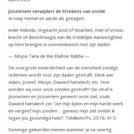
Jissoeriem verwijdert de littekens van zonde
Ik roep Hemel en aarde als getuigen:
ieder individu, ongeacht Jood of Noachiet, man of vrouw,
knecht of dienstmaagd, kan de G’ddelijke Aanwezigheid
op hem brengen in overeenkomst met zijn daden.
— Misjna Tana de Bei Eliahoe Rabba —
De overgrote meerderheid van de mensheid zondigt.
Iedereen wordt voor zijn daden gestraft. Denk aan
Adam, Joseef, Mosje, Dawied hamelech, etc. Hoe
worden wij voor onze zonden gestraft? De straf is
jissoeriem en jissoeriem geneest onze ziel, zoals
Dawied hamalech zei: “zie mijn lijden en mijn harde werk
en vergeef mijn zonden … genees mijn ziel omdat ik
tegen Jou gezondigd hebt”. Tehilliem/Ps. 25:18; 41:5.
Sommige geleerden menen wanneer je na veertig