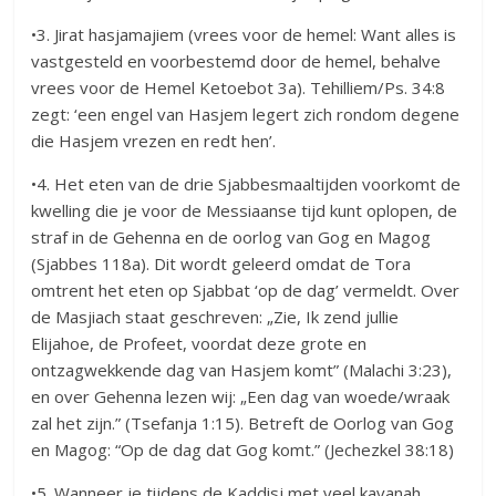
•3. Jirat hasjamajiem (vrees voor de hemel: Want alles is
vastgesteld en voorbestemd door de hemel, behalve
vrees voor de Hemel Ketoebot 3a). Tehilliem/Ps. 34:8
zegt: ‘een engel van Hasjem legert zich rondom degene
die Hasjem vrezen en redt hen’.
•4. Het eten van de drie Sjabbesmaaltijden voorkomt de
kwelling die je voor de Messiaanse tijd kunt oplopen, de
straf in de Gehenna en de oorlog van Gog en Magog
(Sjabbes 118a). Dit wordt geleerd omdat de Tora
omtrent het eten op Sjabbat ‘op de dag’ vermeldt. Over
de Masjiach staat geschreven: „Zie, Ik zend jullie
Elijahoe, de Profeet, voordat deze grote en
ontzagwekkende dag van Hasjem komt” (Malachi 3:23),
en over Gehenna lezen wij: „Een dag van woede/wraak
zal het zijn.” (Tsefanja 1:15). Betreft de Oorlog van Gog
en Magog: “Op de dag dat Gog komt.” (Jechezkel 38:18)
•5. Wanneer je tijdens de Kaddisj met veel kavanah