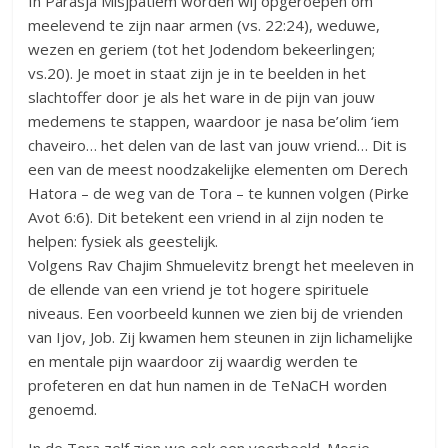
In Parasja Misjpatiem worden wij opgeroepen om
meelevend te zijn naar armen (vs. 22:24), weduwe,
wezen en geriem (tot het Jodendom bekeerlingen;
vs.20). Je moet in staat zijn je in te beelden in het
slachtoffer door je als het ware in de pijn van jouw
medemens te stappen, waardoor je nasa be’olim ‘iem
chaveiro… het delen van de last van jouw vriend… Dit is
een van de meest noodzakelijke elementen om Derech
Hatora – de weg van de Tora – te kunnen volgen (Pirke
Avot 6:6). Dit betekent een vriend in al zijn noden te
helpen: fysiek als geestelijk.
Volgens Rav Chajim Shmuelevitz brengt het meeleven in
de ellende van een vriend je tot hogere spirituele
niveaus. Een voorbeeld kunnen we zien bij de vrienden
van Ijov, Job. Zij kwamen hem steunen in zijn lichamelijke
en mentale pijn waardoor zij waardig werden te
profeteren en dat hun namen in de TeNaCH worden
genoemd.