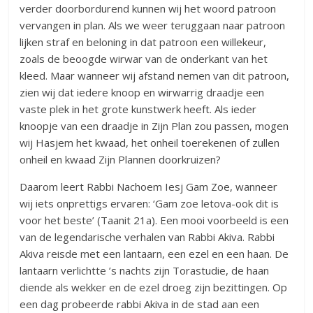
verder doorbordurend kunnen wij het woord patroon
vervangen in plan. Als we weer teruggaan naar patroon
lijken straf en beloning in dat patroon een willekeur,
zoals de beoogde wirwar van de onderkant van het
kleed. Maar wanneer wij afstand nemen van dit patroon,
zien wij dat iedere knoop en wirwarrig draadje een
vaste plek in het grote kunstwerk heeft. Als ieder
knoopje van een draadje in Zijn Plan zou passen, mogen
wij Hasjem het kwaad, het onheil toerekenen of zullen
onheil en kwaad Zijn Plannen doorkruizen?
Daarom leert Rabbi Nachoem Iesj Gam Zoe, wanneer
wij iets onprettigs ervaren: ‘Gam zoe letova-ook dit is
voor het beste’ (Taanit 21a). Een mooi voorbeeld is een
van de legendarische verhalen van Rabbi Akiva. Rabbi
Akiva reisde met een lantaarn, een ezel en een haan. De
lantaarn verlichtte ’s nachts zijn Torastudie, de haan
diende als wekker en de ezel droeg zijn bezittingen. Op
een dag probeerde rabbi Akiva in de stad aan een