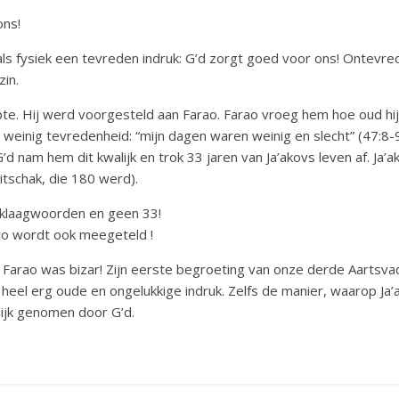
ons!
ls fysiek een tevreden indruk: G’d zorgt goed voor ons! Ontevred
zin.
te. Hij werd voorgesteld aan Farao. Farao vroeg hem hoe oud hij
weinig tevredenheid: “mijn dagen waren weinig en slecht” (47:8-9
 nam hem dit kwalijk en trok 33 jaren van Ja’akovs leven af. Ja’
Jitschak, die 180 werd).
 klaagwoorden en geen 33!
ao wordt ook meegeteld !
Farao was bizar! Zijn eerste begroeting van onze derde Aartsv
n heel erg oude en ongelukkige indruk. Zelfs de manier, waarop J
ijk genomen door G’d.