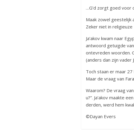
…G’d zorgt goed voor 
Maak zowel geestelijk a
Zeker niet in religieuze 
Ja’akov kwam naar Egyp
antwoord getuigde van 
ontevreden woorden. G’d
(anders dan zijn vader 
Toch staan er maar 27
Maar de vraag van Far
Waarom? De vraag van 
u?”. Ja’akov maakte ee
derden, werd hem kwal
©Dayan Evers