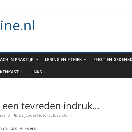
 die aan Noach werd gegeven en het verbod op enige vorm van ritue
an dieren in de ark
ine.nl
hieden lezen tijdens Tishe B’Av?
thuselah
ACH IN PRAKTIJK
LERING EN ETHIEK
FEEST EN GEDENK
KENKAST
LINKS
d een tevreden indruk…
,
iedeno
De Joodse filosofie
Jodendom
mr. drs. R. Evers