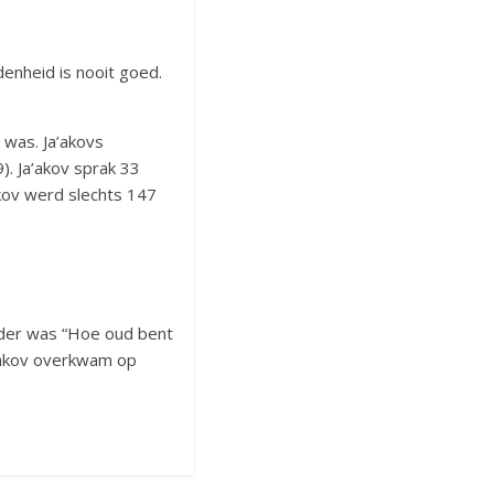
enheid is nooit goed.
 was. Ja’akovs
). Ja’akov sprak 33
akov werd slechts 147
ader was “Hoe oud bent
a’akov overkwam op