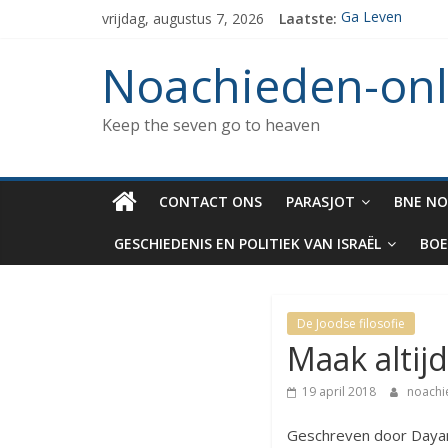
Spring
vrijdag, augustus 7, 2026
Laatste:
Ga Leven
naar
De de 7 geboden
inhoud
Het verzamelen v
Noachieden-onl
Wat kunnen Noac
De dood van Me
Keep the seven go to heaven
CONTACT ONS
PARASJOT
BNE NO
GESCHIEDENIS EN POLITIEK VAN ISRAËL
BOE
De Joodse filosofie
Maak altij
19 april 2018
noach
Geschreven door Dayan 