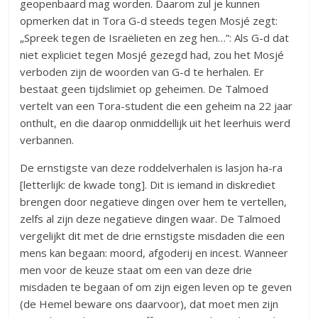
geopenbaard mag worden. Daarom zul je kunnen
opmerken dat in Tora G-d steeds tegen Mosjé zegt:
„Spreek tegen de Israëlieten en zeg hen…”: Als G-d dat
niet expliciet tegen Mosjé gezegd had, zou het Mosjé
verboden zijn de woorden van G-d te herhalen. Er
bestaat geen tijdslimiet op geheimen. De Talmoed
vertelt van een Tora-student die een geheim na 22 jaar
onthult, en die daarop onmiddellijk uit het leerhuis werd
verbannen.
De ernstigste van deze roddelverhalen is lasjon ha-ra
[letterlijk: de kwade tong]. Dit is iemand in diskrediet
brengen door negatieve dingen over hem te vertellen,
zelfs al zijn deze negatieve dingen waar. De Talmoed
vergelijkt dit met de drie ernstigste misdaden die een
mens kan begaan: moord, afgoderij en incest. Wanneer
men voor de keuze staat om een van deze drie
misdaden te begaan of om zijn eigen leven op te geven
(de Hemel beware ons daarvoor), dat moet men zijn