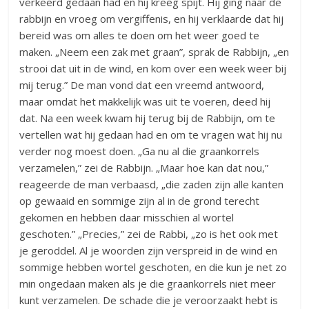
verkeerd gedaan had en hij kreeg spijt. Hij ging naar de
rabbijn en vroeg om vergiffenis, en hij verklaarde dat hij
bereid was om alles te doen om het weer goed te
maken. „Neem een zak met graan”, sprak de Rabbijn, „en
strooi dat uit in de wind, en kom over een week weer bij
mij terug.” De man vond dat een vreemd antwoord,
maar omdat het makkelijk was uit te voeren, deed hij
dat. Na een week kwam hij terug bij de Rabbijn, om te
vertellen wat hij gedaan had en om te vragen wat hij nu
verder nog moest doen. „Ga nu al die graankorrels
verzamelen,” zei de Rabbijn. „Maar hoe kan dat nou,”
reageerde de man verbaasd, „die zaden zijn alle kanten
op gewaaid en sommige zijn al in de grond terecht
gekomen en hebben daar misschien al wortel
geschoten.” „Precies,” zei de Rabbi, „zo is het ook met
je geroddel. Al je woorden zijn verspreid in de wind en
sommige hebben wortel geschoten, en die kun je net zo
min ongedaan maken als je die graankorrels niet meer
kunt verzamelen. De schade die je veroorzaakt hebt is