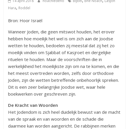
,
,
14 april 2018
noachiedeno
Bijbel
Bne Noach
Lasjon
,
Hara
Roddel
Bron: Hoor Israël
Wanneer Joden, die geen mitswot houden, het erover
hebben hoe moeilijk het wel is om zich aan de Joodse
wetten te houden, bedoelen zij meestal dat zij het zo
moeilijk vinden om Sjabbat of Kasjroet en dergelijke
rituelen te houden. Maar de voorschriften die in
werkelijkheid het moeilijkste zijn om na te komen, en die
het meest overtreden worden, zelfs door orthodoxe
Joden, zijn de wetten betreffende onbehoorlijk spreken.
Dit is een zeer belangrijke Joodse wet, waar hele
boekwerken over geschreven zijn.
De Kracht van Woorden
Het Jodendom is zich heel duidelijk bewust van de macht
van de spraak en van woorden en de schade die
daarmee kan worden aangericht. De rabbijnen merken