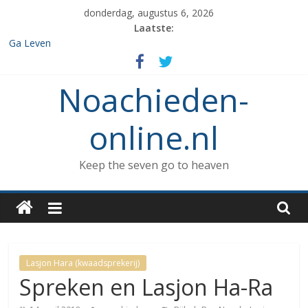
Spring
donderdag, augustus 6, 2026
naar
Laatste:
inhoud
Ga Leven
De de 7 geboden die aan Noach werd gegeven en het verbod op
enige vorm van rituele Sabbat rust.
Noachieden-
Het verzamelen van dieren in de ark
Wat kunnen Noachieden lezen tijdens Tishe B’Av?
De dood van Methuselah
online.nl
Keep the seven go to heaven
Lasjon Hara (kwaadsprekerij)
Spreken en Lasjon Ha-Ra