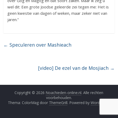
over Gog en Magog en dat soort zaken. Maar ik zeg u
wel dit: Een grote Joodse geleerde zei tegen me: Het is
geen kwestie van dagen of weken, maar zeker niet van
jaren.”
←
Speculeren over Mashieach
[video] De ezel van de Mosjiach
→
Copyright © 2026
Noachieden-online.nl
. Alle rechten
voorbehouden.
Thema: ColorMag door
ThemeGrill
. Powered by
WordPress
.