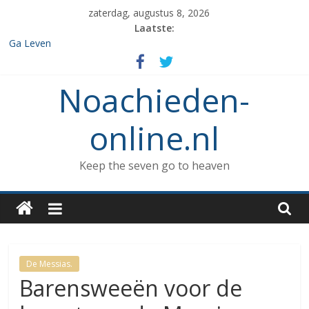
Spring
zaterdag, augustus 8, 2026
naar
Laatste:
inhoud
Ga Leven
De de 7 geboden die aan Noach werd gegeven en het verbod op
enige vorm van rituele Sabbat rust.
Noachieden-
Het verzamelen van dieren in de ark
Wat kunnen Noachieden lezen tijdens Tishe B’Av?
De dood van Methuselah
online.nl
Keep the seven go to heaven
De Messias.
Barensweeën voor de