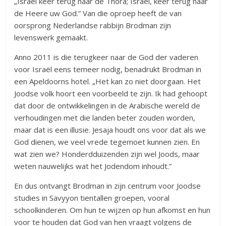
„Israël keer terug naar de Thora; Israël, keer terug naar
de Heere uw God.” Van die oproep heeft de van
oorsprong Nederlandse rabbijn Brodman zijn
levenswerk gemaakt.
Anno 2011 is die terugkeer naar de God der vaderen
voor Israël eens temeer nodig, benadrukt Brodman in
een Apeldoorns hotel. „Het kan zo niet doorgaan. Het
Joodse volk hoort een voorbeeld te zijn. Ik had gehoopt
dat door de ontwikkelingen in de Arabische wereld de
verhoudingen met die landen beter zouden worden,
maar dat is een illusie. Jesaja houdt ons voor dat als we
God dienen, we veel vrede tegemoet kunnen zien. En
wat zien we? Honderdduizenden zijn wel Joods, maar
weten nauwelijks wat het Jodendom inhoudt.”
En dus ontvangt Brodman in zijn centrum voor Joodse
studies in Savyyon tientallen groepen, vooral
schoolkinderen. Om hun te wijzen op hun afkomst en hun
voor te houden dat God van hen vraagt volgens de