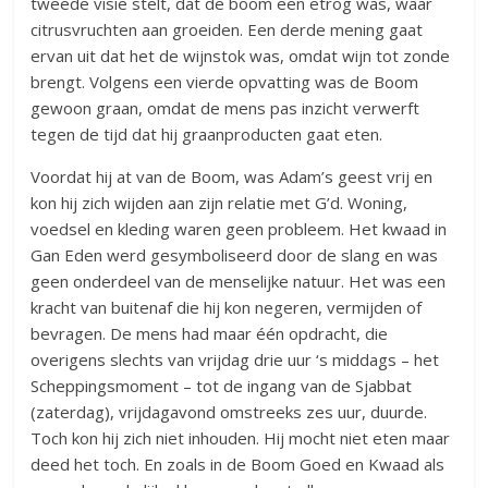
tweede visie stelt, dat de boom een etrog was, waar
citrusvruchten aan groeiden. Een derde mening gaat
ervan uit dat het de wijnstok was, omdat wijn tot zonde
brengt. Volgens een vierde opvatting was de Boom
gewoon graan, omdat de mens pas inzicht verwerft
tegen de tijd dat hij graanproducten gaat eten.
Voordat hij at van de Boom, was Adam’s geest vrij en
kon hij zich wijden aan zijn relatie met G’d. Woning,
voedsel en kleding waren geen probleem. Het kwaad in
Gan Eden werd gesymboliseerd door de slang en was
geen onderdeel van de menselijke natuur. Het was een
kracht van buitenaf die hij kon negeren, vermijden of
bevragen. De mens had maar één opdracht, die
overigens slechts van vrijdag drie uur ‘s middags – het
Scheppingsmoment – tot de ingang van de Sjabbat
(zaterdag), vrijdagavond omstreeks zes uur, duurde.
Toch kon hij zich niet inhouden. Hij mocht niet eten maar
deed het toch. En zoals in de Boom Goed en Kwaad als