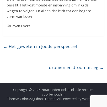
bereikt. Het kost moeite en inspanning om in G’ds
wegen te volgen. En alleen dat leidt tot een hogere
vorm van leven.
©Dayan Evers
←
Het geweten in Joods perspectief
dromen en droomuitleg
→
Copyright © 2026
Noachieden-online.nl
. Alle rechten
voorbehouden.
Thema: ColorMag door
ThemeGrill
. Powered by
WordPress
.