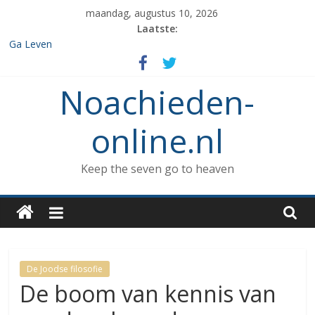
Spring
maandag, augustus 10, 2026
naar
Laatste:
inhoud
Ga Leven
De de 7 geboden die aan Noach werd gegeven en het verbod op
enige vorm van rituele Sabbat rust.
Noachieden-
Het verzamelen van dieren in de ark
Wat kunnen Noachieden lezen tijdens Tishe B’Av?
De dood van Methuselah
online.nl
Keep the seven go to heaven
De Joodse filosofie
De boom van kennis van