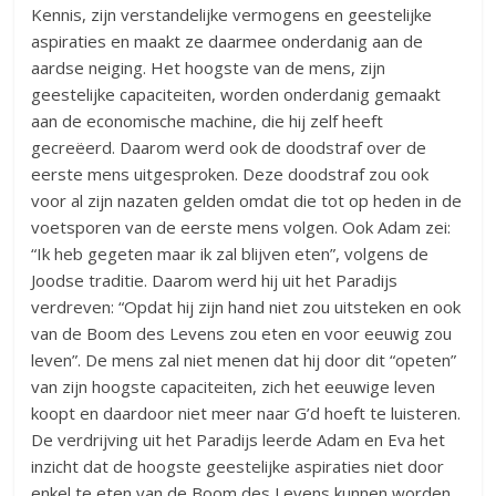
Kennis, zijn verstandelijke vermogens en geestelijke
aspiraties en maakt ze daarmee onderdanig aan de
aardse neiging. Het hoogste van de mens, zijn
geestelijke capaciteiten, worden onderdanig gemaakt
aan de economische machine, die hij zelf heeft
gecreëerd. Daarom werd ook de doodstraf over de
eerste mens uitgesproken. Deze doodstraf zou ook
voor al zijn nazaten gelden omdat die tot op heden in de
voetsporen van de eerste mens volgen. Ook Adam zei:
“Ik heb gegeten maar ik zal blijven eten”, volgens de
Joodse traditie. Daarom werd hij uit het Paradijs
verdreven: “Opdat hij zijn hand niet zou uitsteken en ook
van de Boom des Levens zou eten en voor eeuwig zou
leven”. De mens zal niet menen dat hij door dit “opeten”
van zijn hoogste capaciteiten, zich het eeuwige leven
koopt en daardoor niet meer naar G’d hoeft te luisteren.
De verdrijving uit het Paradijs leerde Adam en Eva het
inzicht dat de hoogste geestelijke aspiraties niet door
enkel te eten van de Boom des Levens kunnen worden