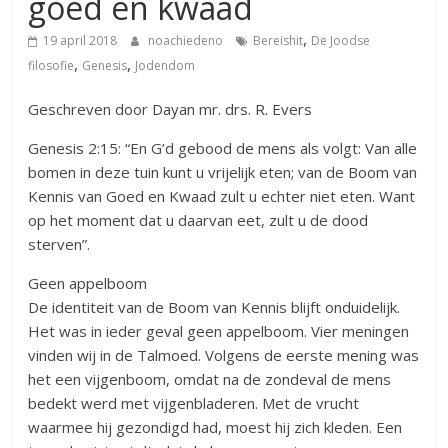
goed en kwaad
,
19 april 2018
noachiedeno
Bereishit
De Joodse
,
,
filosofie
Genesis
Jodendom
Geschreven door Dayan mr. drs. R. Evers
Genesis 2:15: “En G’d gebood de mens als volgt: Van alle
bomen in deze tuin kunt u vrijelijk eten; van de Boom van
Kennis van Goed en Kwaad zult u echter niet eten. Want
op het moment dat u daarvan eet, zult u de dood
sterven”.
Geen appelboom
De identiteit van de Boom van Kennis blijft onduidelijk.
Het was in ieder geval geen appelboom. Vier meningen
vinden wij in de Talmoed. Volgens de eerste mening was
het een vijgenboom, omdat na de zondeval de mens
bedekt werd met vijgenbladeren. Met de vrucht
waarmee hij gezondigd had, moest hij zich kleden. Een