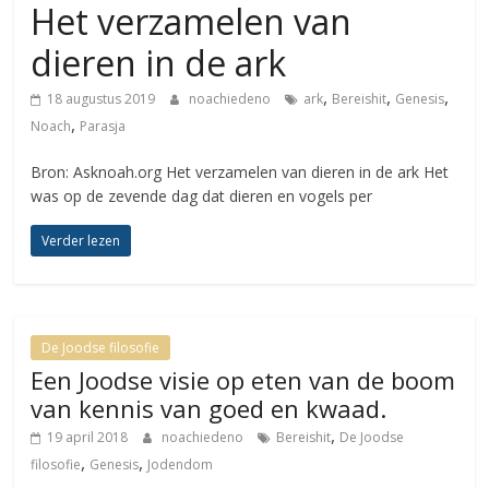
Het verzamelen van
dieren in de ark
,
,
,
18 augustus 2019
noachiedeno
ark
Bereishit
Genesis
,
Noach
Parasja
Bron: Asknoah.org Het verzamelen van dieren in de ark Het
was op de zevende dag dat dieren en vogels per
Verder lezen
De Joodse filosofie
Een Joodse visie op eten van de boom
van kennis van goed en kwaad.
,
19 april 2018
noachiedeno
Bereishit
De Joodse
,
,
filosofie
Genesis
Jodendom