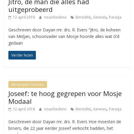
Jitro, de man die alles had
uitgeprobeerd
,
,
12 april 2018
noachiedeno
Bereishit
Genesis
Parasja
Geschreven door Dayan mr. drs. R. Evers “Jitro, de koheen
van Midjan, schoonvader van Mosje hoorde alles wat G’d
gedaan
Verder lezen
Bereesjiet/ Genesis
Joseef: te hoog gegrepen voor Mosje
Modaal
,
,
12 april 2018
noachiedeno
Bereishit
Genesis
Parasja
Geschreven door Dayan mr. drs. R. Evers Hoe moesten de
broers, die 22 jaar eerder Joseef verkocht hadden, het