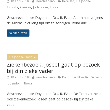
,
18 april 2018
noachiedeno
Bereishit
De Joodse
,
,
,
filosofie
Genesis
Jodendom
Thora
Geschreven door Dayan mr. Drs. R. Evers Adam had volgens
de Midrasj niet lang tijd om te zondigen. Rond drie
Verder lezen
De Joodse filosofie
Ziekenbezoek: Joseef gaat op bezoek
bij zijn zieke vader
,
,
18 april 2018
noachiedeno
De Joodse filosofie
Genesis
,
Jodendom
Thora
Geschreven door Dayan mr. Drs. R. Evers De Tora vermeldt
ook ziekenbezoek. Joseef gaat op bezoek bij zijn zieke
vader