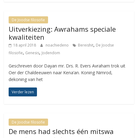
De Joodse filosofie
Uitverkiezing: Awrahams speciale
kwaliteiten
,
18 april 2018
noachiedeno
Bereishit
De Joodse
,
,
filosofie
Genesis
Jodendom
Geschreven door Dayan mr. Drs. R. Evers Avraham trok uit
Oer der Chaldeeuwen naar Kena’an. Koning Nimrod,
dekoning van het
Verder lezen
De Joodse filosofie
De mens had slechts één mitswa