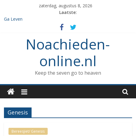
Spring
zaterdag, augustus 8, 2026
naar
Laatste:
inhoud
Ga Leven
De de 7 geboden die aan Noach werd gegeven en het verbod op
enige vorm van rituele Sabbat rust.
Noachieden-
Het verzamelen van dieren in de ark
Wat kunnen Noachieden lezen tijdens Tishe B’Av?
De dood van Methuselah
online.nl
Keep the seven go to heaven
Genesis
Bereesjiet/ Genesis