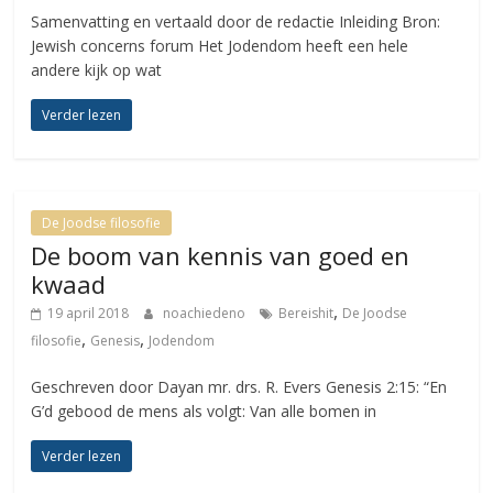
Samenvatting en vertaald door de redactie Inleiding Bron:
Jewish concerns forum Het Jodendom heeft een hele
andere kijk op wat
Verder lezen
De Joodse filosofie
De boom van kennis van goed en
kwaad
,
19 april 2018
noachiedeno
Bereishit
De Joodse
,
,
filosofie
Genesis
Jodendom
Geschreven door Dayan mr. drs. R. Evers Genesis 2:15: “En
G’d gebood de mens als volgt: Van alle bomen in
Verder lezen