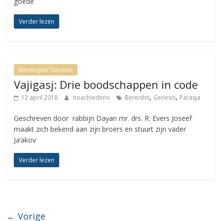
goede
Verder lezen
Bereesjiet/ Genesis
Vajigasj: Drie boodschappen in code
,
,
12 april 2018
noachiedeno
Bereishit
Genesis
Parasja
Geschreven door rabbijn Dayan mr. drs. R. Evers Joseef
maakt zich bekend aan zijn broers en stuurt zijn vader
Ja’akov
Verder lezen
← Vorige