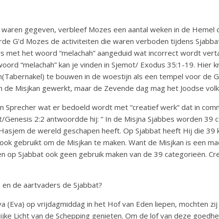
 waren gegeven, verbleef Mozes een aantal weken in de Hemel
erde G’d Mozes de activiteiten die waren verboden tijdens Sjabbat
 met het woord “melachah” aangeduid wat incorrect wordt verta
woord “melachah” kan je vinden in Sjemot/ Exodus 35:1-19. Hier k
(Tabernakel) te bouwen in de woestijn als een tempel voor de G’
 de Misjkan gewerkt, maar de Zevende dag mag het Joodse volk 
n Sprecher wat er bedoeld wordt met “creatief werk” dat in co
Genesis 2:2 antwoordde hij: “ In de Misjna Sjabbes worden 39 
jem de wereld geschapen heeft. Op Sjabbat heeft Hij die 39 kr
n ook gebruikt om de Misjkan te maken. Want de Misjkan is een m
op Sjabbat ook geen gebruik maken van de 39 categorieën. Creati
 en de aartvaders de Sjabbat?
 (Eva) op vrijdagmiddag in het Hof van Eden liepen, mochten z
lijke Licht van de Schepping genieten. Om de lof van deze goedhe