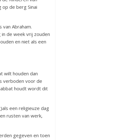
 op de berg Sinai
es van Abraham.
g in de week vrij zouden
ouden en niet als een
at wilt houden dan
 is verboden voor de
jabbat houdt wordt dit
)als een religieuze dag
n rusten van werk,
werden gegeven en toen