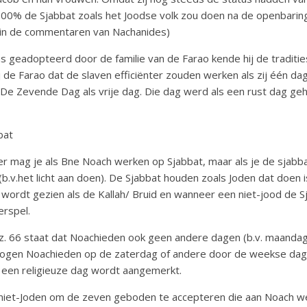
 100% de Sjabbat zoals het Joodse volk zou doen na de openbaring
 in de commentaren van Nachanides)
geadopteerd door de familie van de Farao kende hij de traditi
 de Farao dat de slaven efficiënter zouden werken als zij één da
 De Zevende Dag als vrije dag. Die dag werd als een rust dag geh
bat
er mag je als Bne Noach werken op Sjabbat, maar als je de sjabb
(b.v.het licht aan doen). De Sjabbat houden zoals Joden dat doen
 wordt gezien als de Kallah/ Bruid en wanneer een niet-jood de S
erspel.
lz. 66 staat dat Noachieden ook geen andere dagen (b.v. maandag
gen Noachieden op de zaterdag of andere door de weekse dage
s een religieuze dag wordt aangemerkt.
de niet-Joden om de zeven geboden te accepteren die aan Noach 