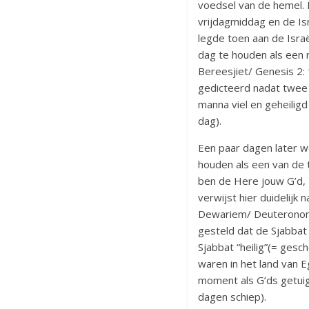
voedsel van de hemel. 
vrijdagmiddag en de Is
legde toen aan de Isra
dag te houden als een 
Bereesjiet/ Genesis 2
gedicteerd nadat twee
manna viel en geheilig
dag).
Een paar dagen later w
houden als een van de 
ben de Here jouw G’d, D
verwijst hier duidelijk
Dewariem/ Deuteronomi
gesteld dat de Sjabbat 
Sjabbat “heilig”(= gesc
waren in het land van 
moment als G’ds getuige
dagen schiep).