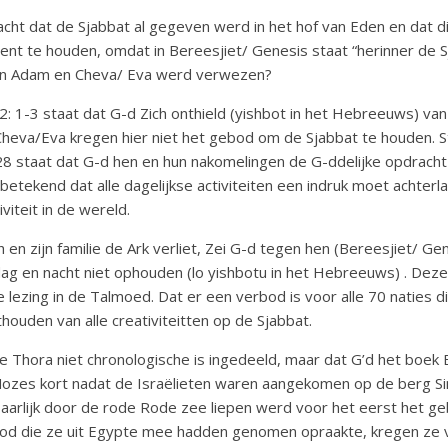
dacht dat de Sjabbat al gegeven werd in het hof van Eden en dat d
nt te houden, omdat in Bereesjiet/ Genesis staat “herinner de Sj
van Adam en Cheva/ Eva werd verwezen?
2: 1-3 staat dat G-d Zich onthield (yishbot in het Hebreeuws) va
heva/Eva kregen hier niet het gebod om de Sjabbat te houden. S
28 staat dat G-d hen en hun nakomelingen de G-ddelijke opdrac
etekend dat alle dagelijkse activiteiten een indruk moet achterl
iteit in de wereld.
en zijn familie de Ark verliet, Zei G-d tegen hen (Bereesjiet/ Gen
dag en nacht niet ophouden (lo yishbotu in het Hebreeuws) . Deze
le lezing in de Talmoed. Dat er een verbod is voor alle 70 naties
houden van alle creativiteitten op de Sjabbat.
e Thora niet chronologische is ingedeeld, maar dat G’d het boek 
ozes kort nadat de Israëlieten waren aangekomen op de berg Sin
aarlijk door de rode Rode zee liepen werd voor het eerst het g
od die ze uit Egypte mee hadden genomen opraakte, kregen ze v