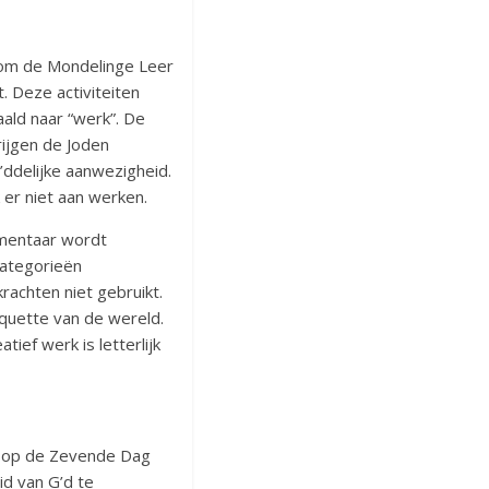
 om de Mondelinge Leer
. Deze activiteiten
ald naar “werk”. De
rijgen de Joden
ddelijke aanwezigheid.
er niet aan werken.
mmentaar wordt
categorieën
achten niet gebruikt.
aquette van de wereld.
ef werk is letterlijk
ij op de Zevende Dag
id van G’d te