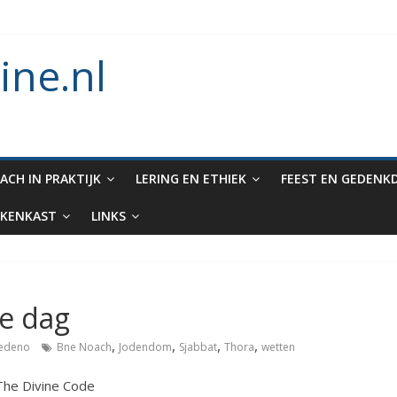
n Methuselah
oden die aan Noach werd gegeven en het verbod op enige vorm van r
ine.nl
en van dieren in de ark
Noachieden lezen tijdens Tishe B’Av?
ACH IN PRAKTIJK
LERING EN ETHIEK
FEEST EN GEDENK
KENKAST
LINKS
e dag
,
,
,
,
iedeno
Bne Noach
Jodendom
Sjabbat
Thora
wetten
The Divine Code