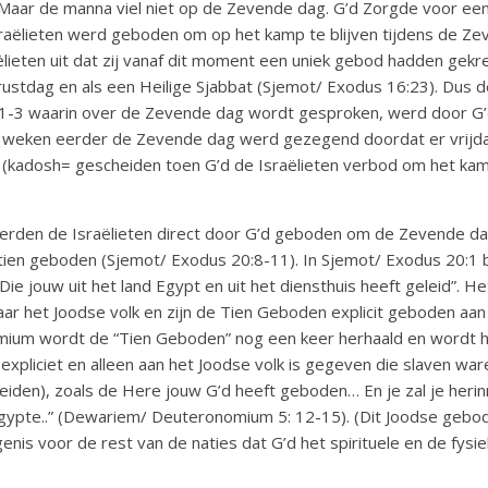
Maar de manna viel niet op de Zevende dag. G’d Zorgde voor een
raëlieten werd geboden om op het kamp te blijven tijdens de Z
ëlieten uit dat zij vanaf dit moment een uniek gebod hadden ge
rustdag en als een Heilige Sjabbat (Sjemot/ Exodus 16:23). Dus 
: 1-3 waarin over de Zevende dag wordt gesproken, werd door G
 weken eerder de Zevende dag werd gezegend doordat er vrijda
d (kadosh= gescheiden toen G’d de Israëlieten verbod om het ka
erden de Israëlieten direct door G’d geboden om de Zevende dag 
tien geboden (Sjemot/ Exodus 20:8-11). In Sjemot/ Exodus 20:1 be
ie jouw uit het land Egypt en uit het diensthuis heeft geleid”. H
 naar het Joodse volk en zijn de Tien Geboden explicit geboden aan 
um wordt de “Tien Geboden” nog een keer herhaald en wordt he
expliciet en alleen aan het Joodse volk is gegeven die slaven war
heiden), zoals de Here jouw G’d heeft geboden… En je zal je herinn
Egypte..” (Dewariem/ Deuteronomium 5: 12-15). (Dit Joodse gebod
nis voor de rest van de naties dat G’d het spirituele en de fysie