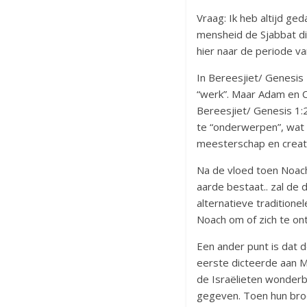
Vraag: Ik heb altijd ge
mensheid de Sjabbat die
hier naar de periode 
In Bereesjiet/ Genesis 
“werk”. Maar Adam en C
Bereesjiet/ Genesis 1:
te “onderwerpen”, wat b
meesterschap en creativ
Na de vloed toen Noach 
aarde bestaat.. zal de 
alternatieve traditione
Noach om of zich te ont
Een ander punt is dat d
eerste dicteerde aan M
de Israëlieten wonderb
gegeven. Toen hun bro