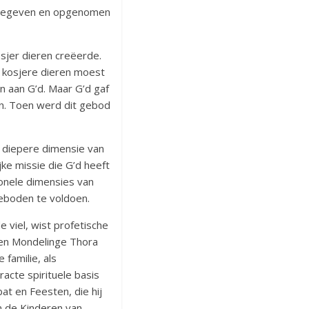
rgegeven en opgenomen
sjer dieren creëerde.
 kosjere dieren moest
n aan G’d. Maar G’d gaf
en. Toen werd dit gebod
n diepere dimensie van
ke missie die G’d heeft
ionele dimensies van
eboden te voldoen.
 viel, wist profetische
 en Mondelinge Thora
 familie, als
acte spirituele basis
t en Feesten, die hij
n de Kinderen van