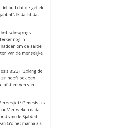
it inhoud dat de gehele
abbat”. Ik dacht dat
n het scheppings-
terker nog in
ht hadden om de aarde
aten van de menselijke
esis 8:22): “Zolang de
 zin heeft ook een
 die afstammen van
Bereesjiet/ Genesis als
aï. Vier weken nadat
ebod van de Sjabbat
an G’d het manna als