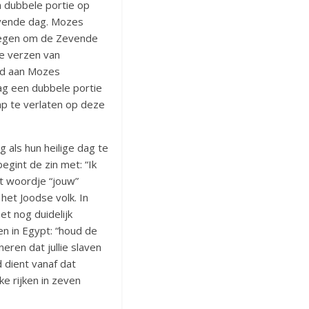
 dubbele portie op
evende dag. Mozes
kregen om de Zevende
de verzen van
’d aan Mozes
g een dubbele portie
mp te verlaten op deze
als hun heilige dag te
gint de zin met: “Ik
et woordje “jouw”
het Joodse volk. In
t nog duidelijk
en in Egypt: “houd de
eren dat jullie slaven
 dient vanaf dat
ke rijken in zeven