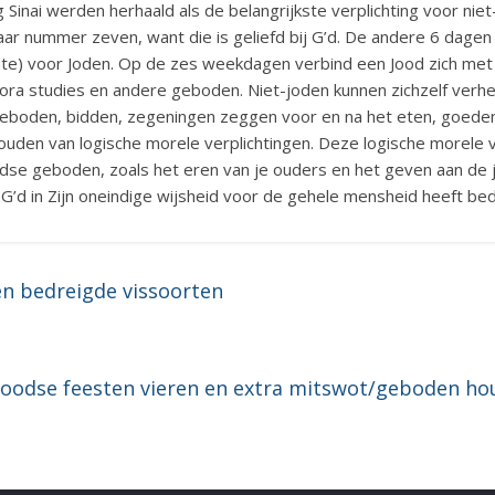
inai werden herhaald als de belangrijkste verplichting voor niet-
ar nummer zeven, want die is geliefd bij G’d. De andere 6 dagen
mate) voor Joden. Op de zes weekdagen verbind een Jood zich met
ora studies en andere geboden. Niet-joden kunnen zichzelf verhe
eboden, bidden, zegeningen zeggen voor en na het eten, goede
houden van logische morele verplichtingen. Deze logische morele 
se geboden, zoals het eren van je ouders en het geven aan de jui
G’d in Zijn oneindige wijsheid voor de gehele mensheid heeft bed
n bedreigde vissoorten
oodse feesten vieren en extra mitswot/geboden ho