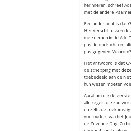
herinneren, schreef 
met de andere Psalmen
Een ander punt is dat 
Het verschil tussen de
mee nemen in de Ark. T
pas de opdracht om all
pas gegeven. Waarom
Het antwoord is dat G’
de schepping met dezelf
toebedeeld aan de niet
hun wezen moeten voeg
Abraham die de eerste 
alle regels die zou wo
en zelfs de toekomstige 
voorouders van het Jood
de Zevende Dag. Zo hi
door gaf aan Izaak en 