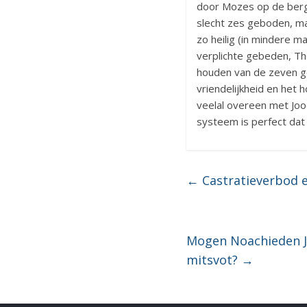
door Mozes op de berg S
slecht zes geboden, ma
zo heilig (in mindere 
verplichte gebeden, Th
houden van de zeven g
vriendelijkheid en het 
veelal overeen met Jood
systeem is perfect dat 
←
Castratieverbod e
Mogen Noachieden J
mitsvot?
→