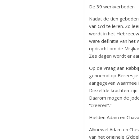
De 39 werkverboden
Nadat de tien geboden
van G’d te leren. Zo le
wordt in het Hebreeuws
ware definitie van het 
opdracht om de Misjkan
Zes dagen wordt er aan
Op de vraag aan Rabbij
genoemd op Bereesjiet/
aangegeven waarmee Has
Diezelfde krachten zij
Daarom mogen de Joden 
“creëren”.”
Hielden Adam en Chava
Alhoewel Adam en Cheva
van het originele G’dde