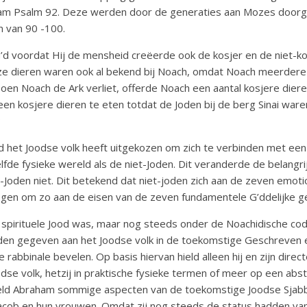
Adam Psalm 92. Deze werden door de generaties aan Mozes doo
 van 90 -100.
G’d voordat Hij de mensheid creëerde ook de kosjer en de niet-ko
ze dieren waren ook al bekend bij Noach, omdat Noach meerdere
oen Noach de Ark verliet, offerde Noach een aantal kosjere diere
een kosjere dieren te eten totdat de Joden bij de berg Sinai war
?
d het Joodse volk heeft uitgekozen om zich te verbinden met ee
de fysieke wereld als de niet-Joden. Dit veranderde de belangrij
-Joden niet. Dit betekend dat niet-joden zich aan de zeven emot
en om zo aan de eisen van de zeven fundamentele G’ddelijke g
spirituele Jood was, maar nog steeds onder de Noachidische code
rden gegeven aan het Joodse volk in de toekomstige Geschreven
rabbinale bevelen. Op basis hiervan hield alleen hij en zijn directe
se volk, hetzij in praktische fysieke termen of meer op een abstr
eld Abraham sommige aspecten van de toekomstige Joodse Sjabba
Jacob en hun vrouwen. Omdat zij nog steeds de status hadden va