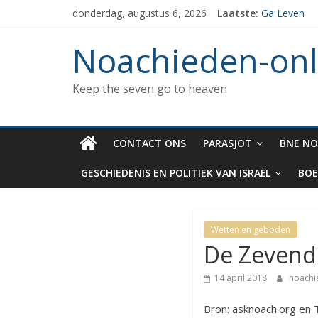
Spring
De dood va
donderdag, augustus 6, 2026
Laatste:
naar
Ga Leven
inhoud
De de 7 geb
Noachieden-onl
Het verzamel
Wat kunnen 
Keep the seven go to heaven
CONTACT ONS
PARASJOT
BNE NO
GESCHIEDENIS EN POLITIEK VAN ISRAËL
BOE
Wetten en geboden
De Zevend
14 april 2018
noach
Bron: asknoach.org en 