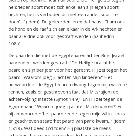
hen: ‘ieder soort moet zich enkel aan zijn eigen soort
hechten; het is verboden dit met een ander soort te
doen’…” (idem). De geleerden leren dat naast Cham ook
de hond en de raaf zich aan elkaar in de Ark hechten en
daar alle drie ook voor gestraft werden (Sanhedrin
108a).
De paarden die met de Egyptenaren achter Bnej Jisrael
aanrenden, werden gestraft. “De Heilige bracht het
paard en zijn berijder voor het gerecht. Hij zei tegen het
paard: ‘Waarom joeg jij achter Mijn kinderen?’ Het
antwoordde: ‘de Egyptenaren dwong tegen mijn wil in te
rennen, zoals er geschreven staat dat Mitsrajiem de
achtervolging inzette (Sjmot 14:9)’. En Hij zei tegen de
Egyptenaar: ‘ Waarom joeg jij achter Mijn kinderen?’ En
hij antwoordde: ‘het paard rende tegen mijn wil in, zoals
er geschreven staat: ‘het paard van par’o kwam…’ (idem
15:19). Wat deed G’d toen? Hij plaatste de mens
schrijlings het paard en oordeelde hen samen zoals er