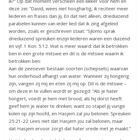
ik?” Op dat moment verscheen een kikker voor hem en
deze zei: “David, wees niet hooghartig, ik reciteer meer
liederen en frases dan jij. En dat niet alleen, drieduizend
parabelen kunnen van ieder lied dat ik zing afgeleid
worden, zoals er geschreven staat: “Sjlomo sprak
drieduizend spreuken enzijn liederen waren een duizend
en vijf. 1 Kon. 5:12. Wat is meer waard: dat ik betrokken
ben in een grote mitswe en dit is de mitswe waarin ik
betrokken ben:
Aan de zeeoever bestaan soorten (schepsels) waarvan
hun onderhoud afhangt van water. Wanneer zij hongerig
zijn, vangen zij mij en eten zij mij op. Dit is de mitswe –
om deze in te vullen wordt er gezegd: “Als je hater
hongert, voedt je hem met brood, als hij dorst heeft
geef hem je water te drinken; want zo stapel jij vurige
kolen op zijn hoofd, en Hasjem zal jou belonen. Spreuken
25:21-22 Lees niet dat Hasjem jou zal belonen, maar
dat Hasjem ervoor zorgt dat hater vrede met je maakt.”