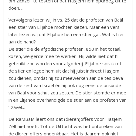
om zichzelf te testen óf dat Hasjem hem opdroeg dit te
doen. …
Vervolgens lezen wij in vs. 25 dat de profeten van Baäl
een stier van Elijahoe mochten kiezen. Maar een vers
later lezen wij dat Elijahoe hen een stier gaf. Wat is hier
aan de hand?
De stier die de afgodische profeten, 850 in het totaal,
kozen, weigerde mee te werken. Hij wilde niet dat hij
gebruikt zou worden voor afgoderij. Elijahoe sprak tot
de stier en legde hem uit dat hij juist indirect Hasjem
zou dienen, omdat hij zou meewerken aan de tesjoeva
van de rest van Israël én hij ook nog eens de onkunde
van Baäl voor schut zou zetten. De stier stemde er mee
in en Elijahoe overhandigde de stier aan de profeten van
‘Izavel…
De RaMBaM leert ons dat (dieren)offers voor Hasjem
Zélf niet hoeft. Tot de Uittocht was het ontbreken van
de dieren offers ondenkbaar. Het is daarom ook niet