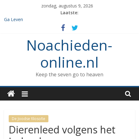
Spring
zondag, augustus 9, 2026
naar
Laatste:
inhoud
Ga Leven
De de 7 geboden die aan Noach werd gegeven en het verbod op
enige vorm van rituele Sabbat rust.
Noachieden-
Het verzamelen van dieren in de ark
Wat kunnen Noachieden lezen tijdens Tishe B’Av?
De dood van Methuselah
online.nl
Keep the seven go to heaven
De Joodse filosofie
Dierenleed volgens het