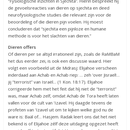
“Fysiologische inzichten in Sjechita”. Hierin bespreekt hij
de gevoelsreacties van dieren op sjechita en deed
neurofysiologische studies die relevant zijn voor de
beoordeling of die dieren pijn voelen. Hij moest
concluderen dat “sjechita een pijnloze en humane
methode is voor het slachten van dieren.”
Dieren offers
Of dieren per se altijd irrationeel zijn, zoals de RaMBaM
het dus eerder zei, is ook een discussie waard. Hier
volgt een voorbeeld uit de Midrasj: Elijahoe verscheen
inderdaad aan Achab en Achab riep: … zeh ‘over Jisrael!…
jij “terrorist” van Israël… (1 Kon. 18:17). Elijahoe
corrigeerde hem met het feit dat híj niet de “terrorist”
was, maar Achab zelf, omdat Achab de Tora heeft laten
vallen voor de cult van ‘Izavel. Hij daagde tevens de
profeten van ‘Izavel uit om te kijken welke god nu de
ware is: Baäl of… Hasjem. Radak leert ons dat het niet
bekend is of Elijahoe zélf deze uitdaging opgezet heeft