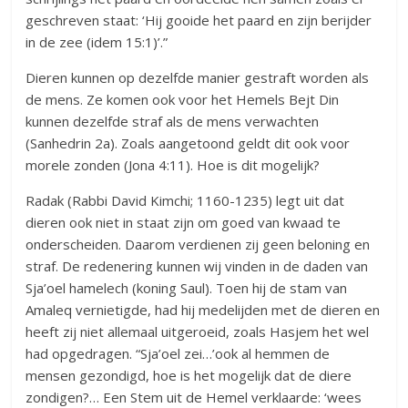
geschreven staat: ‘Hij gooide het paard en zijn berijder
in de zee (idem 15:1)’.”
Dieren kunnen op dezelfde manier gestraft worden als
de mens. Ze komen ook voor het Hemels Bejt Din
kunnen dezelfde straf als de mens verwachten
(Sanhedrin 2a). Zoals aangetoond geldt dit ook voor
morele zonden (Jona 4:11). Hoe is dit mogelijk?
Radak (Rabbi David Kimchi; 1160-1235) legt uit dat
dieren ook niet in staat zijn om goed van kwaad te
onderscheiden. Daarom verdienen zij geen beloning en
straf. De redenering kunnen wij vinden in de daden van
Sja’oel hamelech (koning Saul). Toen hij de stam van
Amaleq vernietigde, had hij medelijden met de dieren en
heeft zij niet allemaal uitgeroeid, zoals Hasjem het wel
had opgedragen. “Sja’oel zei…’ook al hemmen de
mensen gezondigd, hoe is het mogelijk dat de diere
zondigen?… Een Stem uit de Hemel verklaarde: ‘wees