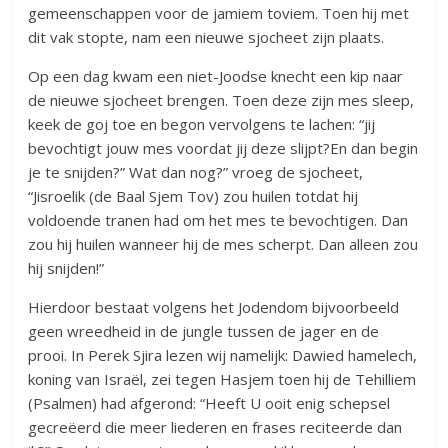
gemeenschappen voor de jamiem toviem. Toen hij met
dit vak stopte, nam een nieuwe sjocheet zijn plaats.
Op een dag kwam een niet-Joodse knecht een kip naar
de nieuwe sjocheet brengen. Toen deze zijn mes sleep,
keek de goj toe en begon vervolgens te lachen: “jij
bevochtigt jouw mes voordat jij deze slijpt?En dan begin
je te snijden?” Wat dan nog?” vroeg de sjocheet,
“Jisroelik (de Baal Sjem Tov) zou huilen totdat hij
voldoende tranen had om het mes te bevochtigen. Dan
zou hij huilen wanneer hij de mes scherpt. Dan alleen zou
hij snijden!”
Hierdoor bestaat volgens het Jodendom bijvoorbeeld
geen wreedheid in de jungle tussen de jager en de
prooi. In Perek Sjira lezen wij namelijk: Dawied hamelech,
koning van Israël, zei tegen Hasjem toen hij de Tehilliem
(Psalmen) had afgerond: “Heeft U ooit enig schepsel
gecreëerd die meer liederen en frases reciteerde dan