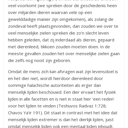
veel voorkomt (we spreken door de geschiedenis heen
over miljarden dieren waarvan vele op een
gewelddadige manier zijn omgekomen), als zolang de
zondeval heeft plaatsgevonden, dan zouden we over te
veel menselijke zielen spreken die zo’n slecht leven
hebben geleden, dat zij inderdaad als dieren, gepaard
met dierenleed, tikkoen zouden moeten doen. In de
meeste gevallen zouden het over menselijke zielen gaan
die zelfs nog nooit zijn geboren.
Omdat de mens zich kan afvragen wat zijn levensdoel is
en het dier niet, wordt hierdoor dierenleed door
sommige halachische autoriteiten als erger dan
menselijk lijden beschouwd. Een dier ervaart het fysiek
lijden in alle facetten en is niet in staat hier ‘een reden’
voor het lijden te vinden (Teshuvos Radvaz 1:728;
Chavos Ya’ir 191). Dit staat in contrast met het idee dat
menselijk lijden extremer is dan het dierlijk lijden, juist
omdat menselijk lijden ook een mentaal lijden inhoudt.