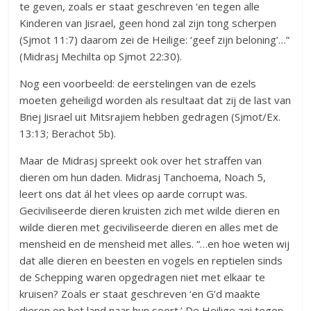
te geven, zoals er staat geschreven ‘en tegen alle
Kinderen van Jisrael, geen hond zal zijn tong scherpen
(Sjmot 11:7) daarom zei de Heilige: ‘geef zijn beloning’…”
(Midrasj Mechilta op Sjmot 22:30).
Nog een voorbeeld: de eerstelingen van de ezels
moeten geheiligd worden als resultaat dat zij de last van
Bnej Jisrael uit Mitsrajiem hebben gedragen (Sjmot/Ex.
13:13; Berachot 5b).
Maar de Midrasj spreekt ook over het straffen van
dieren om hun daden. Midrasj Tanchoema, Noach 5,
leert ons dat ál het vlees op aarde corrupt was.
Geciviliseerde dieren kruisten zich met wilde dieren en
wilde dieren met geciviliseerde dieren en alles met de
mensheid en de mensheid met alles. “…en hoe weten wij
dat alle dieren en beesten en vogels en reptielen sinds
de Schepping waren opgedragen niet met elkaar te
kruisen? Zoals er staat geschreven ‘en G’d maakte
dieren op het land naar hun soort.’ De Heilige zei tegen