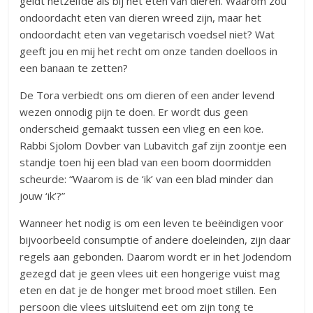
geldt hetzelfde als bij het eten van dieren. Waarom zou
ondoordacht eten van dieren wreed zijn, maar het
ondoordacht eten van vegetarisch voedsel niet? Wat
geeft jou en mij het recht om onze tanden doelloos in
een banaan te zetten?
De Tora verbiedt ons om dieren of een ander levend
wezen onnodig pijn te doen. Er wordt dus geen
onderscheid gemaakt tussen een vlieg en een koe.
Rabbi Sjolom Dovber van Lubavitch gaf zijn zoontje een
standje toen hij een blad van een boom doormidden
scheurde: “Waarom is de ‘ik’ van een blad minder dan
jouw ‘ik’?”
Wanneer het nodig is om een leven te beëindigen voor
bijvoorbeeld consumptie of andere doeleinden, zijn daar
regels aan gebonden. Daarom wordt er in het Jodendom
gezegd dat je geen vlees uit een hongerige vuist mag
eten en dat je de honger met brood moet stillen. Een
persoon die vlees uitsluitend eet om zijn tong te