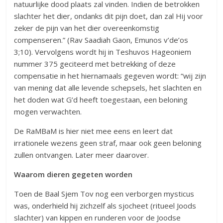
natuurlijke dood plaats zal vinden. Indien de betrokken
slachter het dier, ondanks dit pijn doet, dan zal Hij voor
zeker de pijn van het dier overeenkomstig
compenseren.” (Rav Saadiah Gaon, Emunos v’de’os
3;10). Vervolgens wordt hij in Teshuvos Hageoniem
nummer 375 geciteerd met betrekking of deze
compensatie in het hiernamaals gegeven wordt: “wij zijn
van mening dat alle levende schepsels, het slachten en
het doden wat G’d heeft toegestaan, een beloning
mogen verwachten.
De RaMBaM is hier niet mee eens en leert dat
irrationele wezens geen straf, maar ook geen beloning
zullen ontvangen. Later meer daarover.
Waarom dieren gegeten worden
Toen de Baal Sjem Tov nog een verborgen mysticus
was, onderhield hij zichzelf als sjocheet (ritueel Joods
slachter) van kippen en runderen voor de Joodse