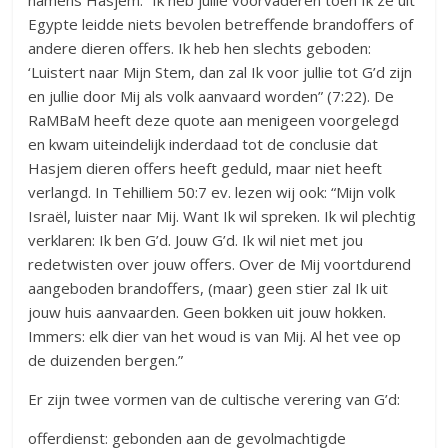
namens Hasjem: “Ik heb jullie voorvaderen toen Ik ze uit
Egypte leidde niets bevolen betreffende brandoffers of
andere dieren offers. Ik heb hen slechts geboden:
‘Luistert naar Mijn Stem, dan zal Ik voor jullie tot G’d zijn
en jullie door Mij als volk aanvaard worden” (7:22). De
RaMBaM heeft deze quote aan menigeen voorgelegd
en kwam uiteindelijk inderdaad tot de conclusie dat
Hasjem dieren offers heeft geduld, maar niet heeft
verlangd. In Tehilliem 50:7 ev. lezen wij ook: “Mijn volk
Israël, luister naar Mij. Want Ik wil spreken. Ik wil plechtig
verklaren: Ik ben G’d. Jouw G’d. Ik wil niet met jou
redetwisten over jouw offers. Over de Mij voortdurend
aangeboden brandoffers, (maar) geen stier zal Ik uit
jouw huis aanvaarden. Geen bokken uit jouw hokken.
Immers: elk dier van het woud is van Mij. Al het vee op
de duizenden bergen.”
Er zijn twee vormen van de cultische verering van G’d:
offerdienst: gebonden aan de gevolmachtigde