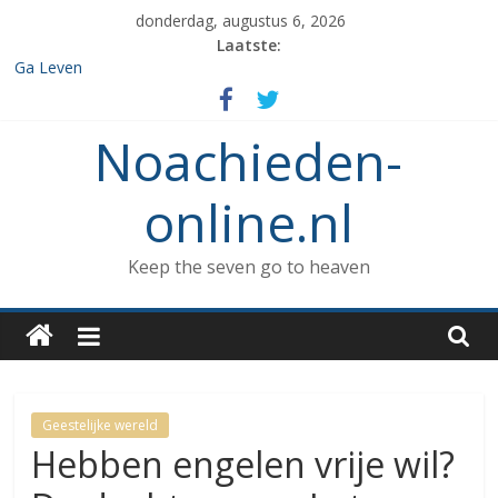
Spring
donderdag, augustus 6, 2026
naar
Laatste:
inhoud
Ga Leven
De de 7 geboden die aan Noach werd gegeven en het verbod op
enige vorm van rituele Sabbat rust.
Noachieden-
Het verzamelen van dieren in de ark
Wat kunnen Noachieden lezen tijdens Tishe B’Av?
De dood van Methuselah
online.nl
Keep the seven go to heaven
Geestelijke wereld
Hebben engelen vrije wil?