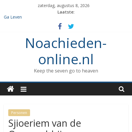
Spring
zaterdag, augustus 8, 2026
naar
Laatste:
inhoud
Ga Leven
De de 7 geboden die aan Noach werd gegeven en het verbod op
enige vorm van rituele Sabbat rust.
Noachieden-
Het verzamelen van dieren in de ark
Wat kunnen Noachieden lezen tijdens Tishe B’Av?
De dood van Methuselah
online.nl
Keep the seven go to heaven
Personen
Sjioeriem van de