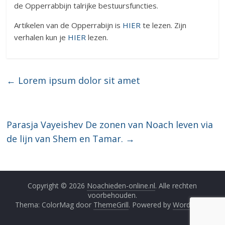
de Opperrabbijn talrijke bestuursfuncties.
Artikelen van de Opperrabijn is
HIER
te lezen. Zijn
verhalen kun je
HIER
lezen.
←
Lorem ipsum dolor sit amet
Parasja Vayeishev De zonen van Noach leven via
de lijn van Shem en Tamar.
→
Copyright © 2026
Noachieden-online.nl
. Alle rechten
voorbehouden.
Thema: ColorMag door
ThemeGrill
. Powered by
WordPress
.