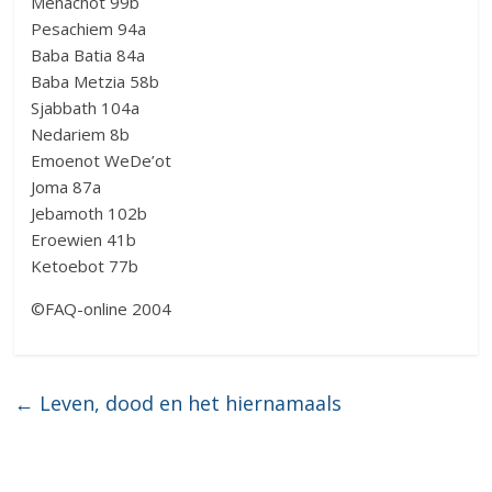
Menachot 99b
Pesachiem 94a
Baba Batia 84a
Baba Metzia 58b
Sjabbath 104a
Nedariem 8b
Emoenot WeDe’ot
Joma 87a
Jebamoth 102b
Eroewien 41b
Ketoebot 77b
©FAQ-online 2004
←
Leven, dood en het hiernamaals