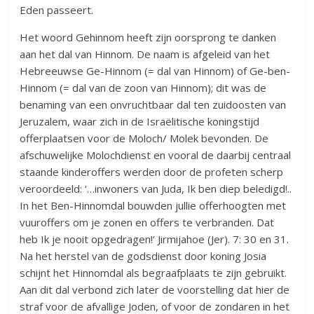
Eden passeert.
Het woord Gehinnom heeft zijn oorsprong te danken
aan het dal van Hinnom. De naam is afgeleid van het
Hebreeuwse Ge-Hinnom (= dal van Hinnom) of Ge-ben-
Hinnom (= dal van de zoon van Hinnom); dit was de
benaming van een onvruchtbaar dal ten zuidoosten van
Jeruzalem, waar zich in de Israëlitische koningstijd
offerplaatsen voor de Moloch/ Molek bevonden. De
afschuwelijke Molochdienst en vooral de daarbij centraal
staande kinderoffers werden door de profeten scherp
veroordeeld: ‘…inwoners van Juda, Ik ben diep beledigd!..
In het Ben-Hinnomdal bouwden jullie offerhoogten met
vuuroffers om je zonen en offers te verbranden. Dat
heb Ik je nooit opgedragen!’ Jirmijahoe (Jer). 7: 30 en 31.
Na het herstel van de godsdienst door koning Josia
schijnt het Hinnomdal als begraafplaats te zijn gebruikt.
Aan dit dal verbond zich later de voorstelling dat hier de
straf voor de afvallige Joden, of voor de zondaren in het