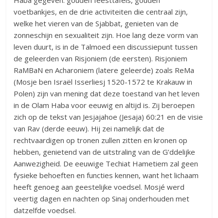
Haba gegeven: gouden feesttafels, gouden
voetbankjes, en de drie activiteiten die centraal zijn,
welke het vieren van de Sjabbat, genieten van de
zonneschijn en sexualiteit zijn. Hoe lang deze vorm van
leven duurt, is in de Talmoed een discussiepunt tussen
de geleerden van Risjoniem (de eersten). Risjoniem
RaMBaN en Acharoniem (latere geleerde) zoals ReMa
(Mosje ben Israël Isserliesj 1520-1572 te Krakauw in
Polen) zijn van mening dat deze toestand van het leven
in de Olam Haba voor eeuwig en altijd is. Zij beroepen
zich op de tekst van Jesjajahoe (Jesaja) 60:21 en de visie
van Rav (derde eeuw). Hij zei namelijk dat de
rechtvaardigen op tronen zullen zitten en kronen op
hebben, genietend van de uitstraling van de G’ddelijke
Aanwezigheid. De eeuwige Techiat Hametiem zal geen
fysieke behoeften en functies kennen, want het lichaam
heeft genoeg aan geestelijke voedsel. Mosjé werd
veertig dagen en nachten op Sinaj onderhouden met
datzelfde voedsel.