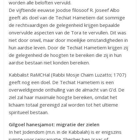
worden alle beloften vervuld.
De vijftiende eeuwse Joodse filosoof R. Joseef Albo
geeft als doel van de Techiat Hametiem dat sommige
de rechtvaardigen de gelegenheid krijgen bepaalde
onvervulde aspecten van de Tora te vervullen. Dit was
niet door onwil, maar door moeilijke omstandigheden in
hun aardse leven. Door de Techiat Hametiem krijgen zij
de gelegenheid de hoogten te bereiken die zij in hun
aardse bestaan niet konden bereiken.
Kabbalist RaMCHal (Rabbi Mosje Chaim Luzatto; 1707)
geeft nog een doel. De Techiat Hametiem is een
overweldigende onthulling van de almacht van G’d. De
ziel zal haar maximale hoogte bereiken, omdat het
lichaam totaal gereinigd zal worden tot het ultieme
spiritueel bestaan.
Gilgoel hanesjamot: migratie der zielen
In het Jodendom (m.n. in de Kabbalah) is er enigszins
ruimte voor reïncarnatie. Shesher ben Isaac of