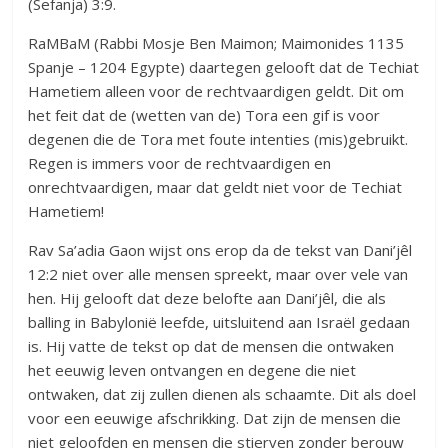
(Sefanja) 3:9.
RaMBaM (Rabbi Mosje Ben Maimon; Maimonides 1135
Spanje – 1204 Egypte) daartegen gelooft dat de Techiat
Hametiem alleen voor de rechtvaardigen geldt. Dit om
het feit dat de (wetten van de) Tora een gif is voor
degenen die de Tora met foute intenties (mis)gebruikt.
Regen is immers voor de rechtvaardigen en
onrechtvaardigen, maar dat geldt niet voor de Techiat
Hametiem!
Rav Sa’adia Gaon wijst ons erop da de tekst van Dani’jêl
12:2 niet over alle mensen spreekt, maar over vele van
hen. Hij gelooft dat deze belofte aan Dani’jêl, die als
balling in Babylonië leefde, uitsluitend aan Israël gedaan
is. Hij vatte de tekst op dat de mensen die ontwaken
het eeuwig leven ontvangen en degene die niet
ontwaken, dat zij zullen dienen als schaamte. Dit als doel
voor een eeuwige afschrikking. Dat zijn de mensen die
niet geloofden en mensen die stierven zonder berouw