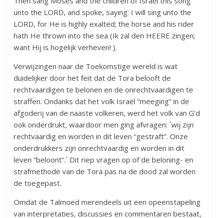
Then sang Moses and the children of Israel this song
unto the LORD, and spoke, saying: I will sing unto the
LORD, for He is highly exalted; the horse and his rider
hath He thrown into the sea (Ik zal den HEERE zingen;
want Hij is hogelijk verheven! ).
Verwijzingen naar de Toekomstige wereld is wat
duidelijker door het feit dat de Tora belooft de
rechtvaardigen te belonen en de onrechtvaardigen te
straffen. Ondanks dat het volk Israël “meeging” in de
afgoderij van de naaste volkeren, werd het volk van G’d
ook onderdrukt, waardoor men ging afvragen: ´wij zijn
rechtvaardig en worden in dit leven “gestraft”. Onze
onderdrukkers zijn onrechtvaardig en worden in dit
leven “beloont”.´ Dit riep vragen op of de beloning- en
strafmethode van de Tora pas na de dood zal worden
de toegepast.
Omdat de Talmoed merendeels uit een opeenstapeling
van interpretaties, discussies en commentaren bestaat,