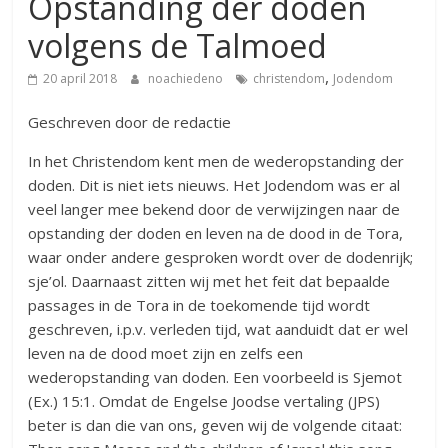
Opstanding der doden
volgens de Talmoed
,
20 april 2018
noachiedeno
christendom
Jodendom
Geschreven door de redactie
In het Christendom kent men de wederopstanding der
doden. Dit is niet iets nieuws. Het Jodendom was er al
veel langer mee bekend door de verwijzingen naar de
opstanding der doden en leven na de dood in de Tora,
waar onder andere gesproken wordt over de dodenrijk;
sje’ol. Daarnaast zitten wij met het feit dat bepaalde
passages in de Tora in de toekomende tijd wordt
geschreven, i.p.v. verleden tijd, wat aanduidt dat er wel
leven na de dood moet zijn en zelfs een
wederopstanding van doden. Een voorbeeld is Sjemot
(Ex.) 15:1. Omdat de Engelse Joodse vertaling (JPS)
beter is dan die van ons, geven wij de volgende citaat: