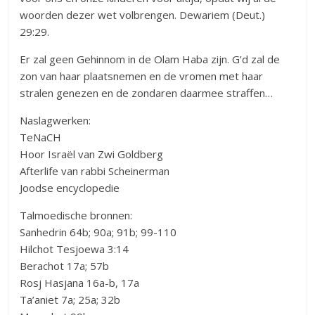
woorden dezer wet volbrengen. Dewariem (Deut.)
29:29.
Er zal geen Gehinnom in de Olam Haba zijn. G’d zal de
zon van haar plaatsnemen en de vromen met haar
stralen genezen en de zondaren daarmee straffen…
Naslagwerken:
TeNaCH
Hoor Israël van Zwi Goldberg
Afterlife van rabbi Scheinerman
Joodse encyclopedie
Talmoedische bronnen:
Sanhedrin 64b; 90a; 91b; 99-110
Hilchot Tesjoewa 3:14
Berachot 17a; 57b
Rosj Hasjana 16a-b, 17a
Ta’aniet 7a; 25a; 32b