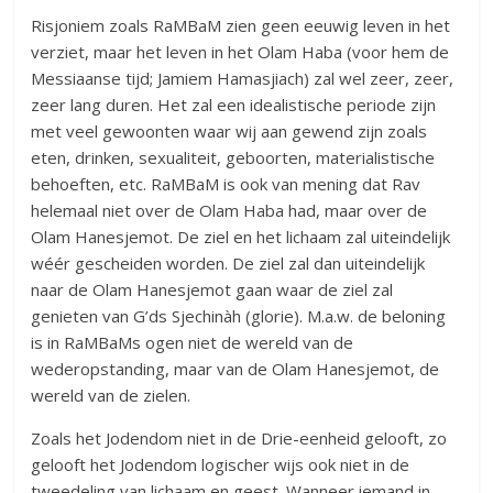
Risjoniem zoals RaMBaM zien geen eeuwig leven in het
verziet, maar het leven in het Olam Haba (voor hem de
Messiaanse tijd; Jamiem Hamasjiach) zal wel zeer, zeer,
zeer lang duren. Het zal een idealistische periode zijn
met veel gewoonten waar wij aan gewend zijn zoals
eten, drinken, sexualiteit, geboorten, materialistische
behoeften, etc. RaMBaM is ook van mening dat Rav
helemaal niet over de Olam Haba had, maar over de
Olam Hanesjemot. De ziel en het lichaam zal uiteindelijk
wéér gescheiden worden. De ziel zal dan uiteindelijk
naar de Olam Hanesjemot gaan waar de ziel zal
genieten van G’ds Sjechinàh (glorie). M.a.w. de beloning
is in RaMBaMs ogen niet de wereld van de
wederopstanding, maar van de Olam Hanesjemot, de
wereld van de zielen.
Zoals het Jodendom niet in de Drie-eenheid gelooft, zo
gelooft het Jodendom logischer wijs ook niet in de
tweedeling van lichaam en geest. Wanneer iemand in