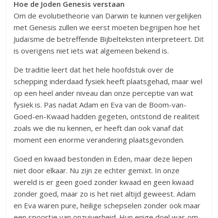
Hoe de Joden Genesis verstaan
Om de evolutietheorie van Darwin te kunnen vergelijken
met Genesis zullen we eerst moeten begrijpen hoe het
Judaïsme de betreffende Bijbelteksten interpreteert. Dit
is overigens niet iets wat algemeen bekend is.
De traditie leert dat het hele hoofdstuk over de
schepping inderdaad fysiek heeft plaatsgehad, maar wel
op een heel ander niveau dan onze perceptie van wat
fysiek is. Pas nadat Adam en Eva van de Boom-van-
Goed-en-Kwaad hadden gegeten, ontstond de realiteit
zoals we die nu kennen, er heeft dan ook vanaf dat
moment een enorme verandering plaatsgevonden.
Goed en kwaad bestonden in Eden, maar deze liepen
niet door elkaar. Nu zijn ze echter gemixt. In onze
wereld is er geen goed zonder kwaad en geen kwaad
zonder goed, maar zo is het niet altijd geweest. Adam
en Eva waren pure, heilige schepselen zonder ook maar
een spoortje van onzuiverheid. Hun enige doel was om