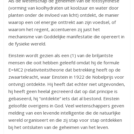
Als de wetenschap de geheimen van de fotosynthese
(vorming van koolhydraten uit koolzuur en water door
planten onder de invloed van licht) ontdekt, de manier
waarop een cel energie onttrekt aan zijn voedsel, of
waarom het regent, accentueren zij juist het
mechanisme van Goddelijke manifestatie die opereert in
de fysieke wereld.
Einstein wordt gezien als een (1) van de briljantste
mensen die ooit hebben geleefd omdat hij de formule
E=MC2 (relativiteitstheorie dat betrekking heeft op de
zwaartekracht, waar Einstein in 1922 de Nobelprijs voor
ontving) ontdekte. Hij heeft dat echter niet uitgevonden,
hij heeft geen heelal gecreëerd dat op dat principe is
gebaseerd, hij “ontdekte” iets dat al bestond. Einstein
geloofde overigens in God. Veel wetenschappers geven
melding van een levende intelligentie die de natuurlijke
wereld organiseert en die zij stap voor stap ontdekken
bij het ontsluiten van de geheimen van het leven.