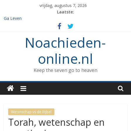
Spring
vrijdag, augustus 7, 2026
naar
Laatste:
inhoud
Ga Leven
De de 7 geboden die aan Noach werd gegeven en het verbod op
enige vorm van rituele Sabbat rust.
Noachieden-
Het verzamelen van dieren in de ark
Wat kunnen Noachieden lezen tijdens Tishe B’Av?
De dood van Methuselah
online.nl
Keep the seven go to heaven
Wetenschap vs de Bijbel
Torah, wetenschap en