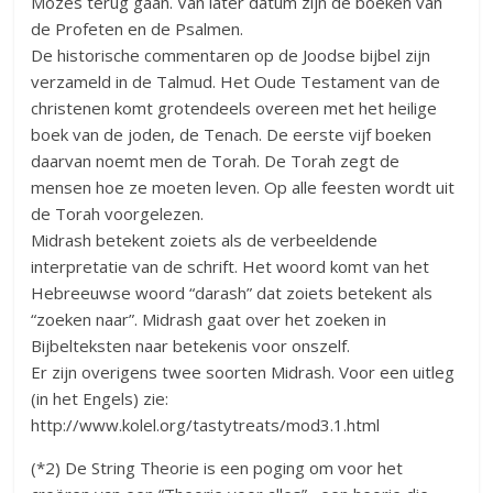
Mozes terug gaan. Van later datum zijn de boeken van
de Profeten en de Psalmen.
De historische commentaren op de Joodse bijbel zijn
verzameld in de Talmud. Het Oude Testament van de
christenen komt grotendeels overeen met het heilige
boek van de joden, de Tenach. De eerste vijf boeken
daarvan noemt men de Torah. De Torah zegt de
mensen hoe ze moeten leven. Op alle feesten wordt uit
de Torah voorgelezen.
Midrash betekent zoiets als de verbeeldende
interpretatie van de schrift. Het woord komt van het
Hebreeuwse woord “darash” dat zoiets betekent als
“zoeken naar”. Midrash gaat over het zoeken in
Bijbelteksten naar betekenis voor onszelf.
Er zijn overigens twee soorten Midrash. Voor een uitleg
(in het Engels) zie:
http://www.kolel.org/tastytreats/mod3.1.html
(*2) De String Theorie is een poging om voor het