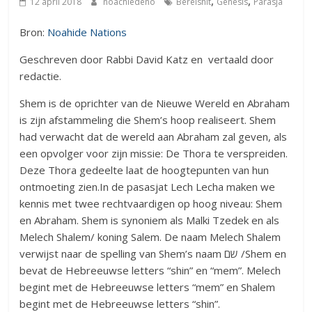
,
,
12 april 2018
noachiedeno
Bereishit
Genesis
Parasja
Bron:
Noahide Nations
Geschreven door Rabbi David Katz en vertaald door
redactie.
Shem is de oprichter van de Nieuwe Wereld en Abraham
is zijn afstammeling die Shem’s hoop realiseert. Shem
had verwacht dat de wereld aan Abraham zal geven, als
een opvolger voor zijn missie: De Thora te verspreiden.
Deze Thora gedeelte laat de hoogtepunten van hun
ontmoeting zien.In de pasasjat Lech Lecha maken we
kennis met twee rechtvaardigen op hoog niveau: Shem
en Abraham. Shem is synoniem als Malki Tzedek en als
Melech Shalem/ koning Salem. De naam Melech Shalem
verwijst naar de spelling van Shem’s naam שם /Shem en
bevat de Hebreeuwse letters “shin” en “mem”. Melech
begint met de Hebreeuwse letters “mem” en Shalem
begint met de Hebreeuwse letters “shin”.