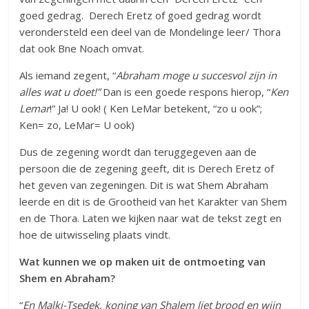
goed gedrag. Derech Eretz of goed gedrag wordt
verondersteld een deel van de Mondelinge leer/ Thora
dat ook Bne Noach omvat.
Als iemand zegent, “
Abraham moge u succesvol zijn in
alles wat u doet!”
Dan is een goede respons hierop, “
Ken
Lemar
!” Ja! U ook! ( Ken LeMar betekent, “zo u ook”;
Ken= zo, LeMar= U ook)
Dus de zegening wordt dan teruggegeven aan de
persoon die de zegening geeft, dit is Derech Eretz of
het geven van zegeningen. Dit is wat Shem Abraham
leerde en dit is de Grootheid van het Karakter van Shem
en de Thora. Laten we kijken naar wat de tekst zegt en
hoe de uitwisseling plaats vindt.
Wat kunnen we op maken uit de ontmoeting van
Shem en Abraham?
“
En Malki-Tsedek, koning van Shalem liet brood en wijn