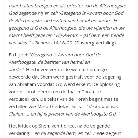
naar buiten brengen en als priester van de Allerhoogste
God zegende hij en zei: ‘Gezegend is Awram door God
de Allerhoogste, de bezitter van hemel en aarde. En
gezegend is G’d de Allerhoogste, die uw vijanden in uw
macht heeft gegeven.’ Hij-Awram – gaf hem een tiende
van alles.
“ –Genesis 14:18-20. (Dasberg vertaling)
En hij zei: “
Gezegend is Awram door God de
Allerhoogste, de bezitter van hemel en
aarde.”
Hierboven vermelde we dat sommige
beweerde dat Shem werd gestraft voor de zegening
van Abraham voordat G’d werd erkent. De oplossing
voor dit probleem is om de taal in Torah te
verduidelijken. De tekst van de Torah begint met te
vertellen wie Malki Tsedek is: hij is … “
de koning van
Shalem … en hij is priester van de Allerhoogste G’d. “
Het kritiek op Shem komt direct na de volgende
verklaring: “
en hij zegende hem, en zei…
” Wie zegent