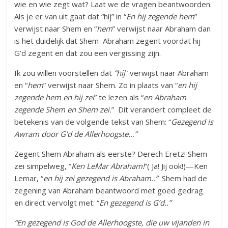
wie en wie zegt wat? Laat we de vragen beantwoorden.
Als je er van uit gaat dat “hij” in “
En
hij zegende hem
”
verwijst naar Shem en “
hem
” verwijst naar Abraham dan
is het duidelijk dat Shem Abraham zegent voordat hij
G’d zegent en dat zou een vergissing zijn.
Ik zou willen voorstellen dat
“hij
” verwijst naar Abraham
en “
hem
” verwijst naar Shem. Zo in plaats van “
en hij
zegende hem en hij zei
” te lezen als “
en Abraham
zegende Shem en Shem zei.
” Dit verandert compleet de
betekenis van de volgende tekst van Shem: “
Gezegend is
Awram door G’d de Allerhoogste…”
Zegent Shem Abraham als eerste? Derech Eretz! Shem
zei simpelweg, “
Ken LeMar Abraham!
”( Ja! Jij ook!)—Ken
Lemar, “
en hij zei gezegend is Abraham..”
Shem had de
zegening van Abraham beantwoord met goed gedrag
en direct vervolgt met: “
En gezegend is G’d..”
“En gezegend is God de Allerhoogste, die uw vijanden in