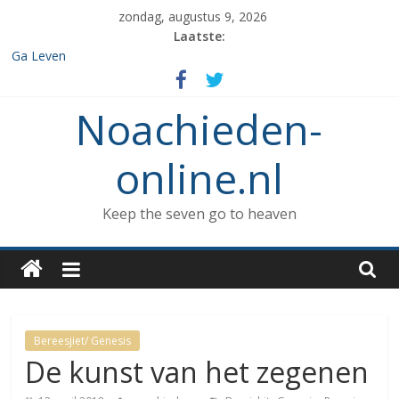
Spring
zondag, augustus 9, 2026
naar
Laatste:
inhoud
Ga Leven
De de 7 geboden die aan Noach werd gegeven en het verbod op
enige vorm van rituele Sabbat rust.
Noachieden-
Het verzamelen van dieren in de ark
Wat kunnen Noachieden lezen tijdens Tishe B’Av?
De dood van Methuselah
online.nl
Keep the seven go to heaven
Bereesjiet/ Genesis
De kunst van het zegenen