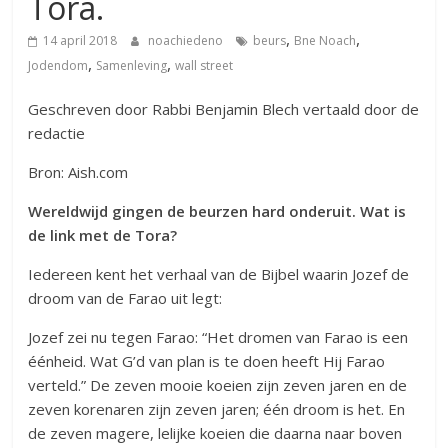
Tora.
,
,
14 april 2018
noachiedeno
beurs
Bne Noach
,
,
Jodendom
Samenleving
wall street
Geschreven door Rabbi Benjamin Blech vertaald door de
redactie
Bron: Aish.com
Wereldwijd gingen de beurzen hard onderuit. Wat is
de link met de Tora?
Iedereen kent het verhaal van de Bijbel waarin Jozef de
droom van de Farao uit legt:
Jozef zei nu tegen Farao: “Het dromen van Farao is een
éénheid. Wat G’d van plan is te doen heeft Hij Farao
verteld.” De zeven mooie koeien zijn zeven jaren en de
zeven korenaren zijn zeven jaren; één droom is het. En
de zeven magere, lelijke koeien die daarna naar boven