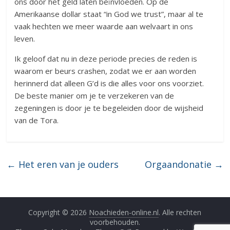
ons door het geld laten beïnvloeden. Op de
Amerikaanse dollar staat “in God we trust”, maar al te
vaak hechten we meer waarde aan welvaart in ons
leven.
Ik geloof dat nu in deze periode precies de reden is
waarom er beurs crashen, zodat we er aan worden
herinnerd dat alleen G’d is die alles voor ons voorziet.
De beste manier om je te verzekeren van de
zegeningen is door je te begeleiden door de wijsheid
van de Tora.
←
Het eren van je ouders
Orgaandonatie
→
Copyright © 2026
Noachieden-online.nl
. Alle rechten
voorbehouden.