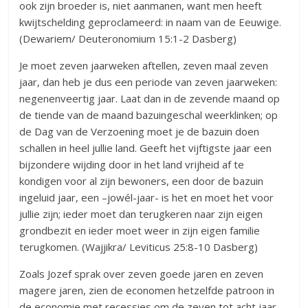
ook zijn broeder is, niet aanmanen, want men heeft
kwijtschelding geproclameerd: in naam van de Eeuwige.
(Dewariem/ Deuteronomium 15:1-2 Dasberg)
Je moet zeven jaarweken aftellen, zeven maal zeven
jaar, dan heb je dus een periode van zeven jaarweken:
negenenveertig jaar. Laat dan in de zevende maand op
de tiende van de maand bazuingeschal weerklinken; op
de Dag van de Verzoening moet je de bazuin doen
schallen in heel jullie land. Geeft het vijftigste jaar een
bijzondere wijding door in het land vrijheid af te
kondigen voor al zijn bewoners, een door de bazuin
ingeluid jaar, een –jowél-jaar- is het en moet het voor
jullie zijn; ieder moet dan terugkeren naar zijn eigen
grondbezit en ieder moet weer in zijn eigen familie
terugkomen. (Wajjikra/ Leviticus 25:8-10 Dasberg)
Zoals Jozef sprak over zeven goede jaren en zeven
magere jaren, zien de economen hetzelfde patroon in
de economie met recessies om de zeven tot acht jaar