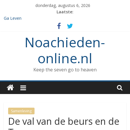
Spring
donderdag, augustus 6, 2026
naar
Laatste:
inhoud
Ga Leven
De de 7 geboden die aan Noach werd gegeven en het verbod op
enige vorm van rituele Sabbat rust.
Noachieden-
Het verzamelen van dieren in de ark
Wat kunnen Noachieden lezen tijdens Tishe B’Av?
De dood van Methuselah
online.nl
Keep the seven go to heaven
Samenleving
De val van de beurs en de