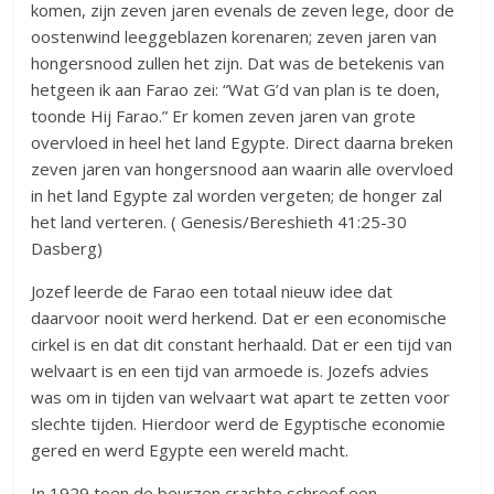
komen, zijn zeven jaren evenals de zeven lege, door de
oostenwind leeggeblazen korenaren; zeven jaren van
hongersnood zullen het zijn. Dat was de betekenis van
hetgeen ik aan Farao zei: “Wat G’d van plan is te doen,
toonde Hij Farao.” Er komen zeven jaren van grote
overvloed in heel het land Egypte. Direct daarna breken
zeven jaren van hongersnood aan waarin alle overvloed
in het land Egypte zal worden vergeten; de honger zal
het land verteren. ( Genesis/Bereshieth 41:25-30
Dasberg)
Jozef leerde de Farao een totaal nieuw idee dat
daarvoor nooit werd herkend. Dat er een economische
cirkel is en dat dit constant herhaald. Dat er een tijd van
welvaart is en een tijd van armoede is. Jozefs advies
was om in tijden van welvaart wat apart te zetten voor
slechte tijden. Hierdoor werd de Egyptische economie
gered en werd Egypte een wereld macht.
In 1929 toen de beurzen crashte schreef een