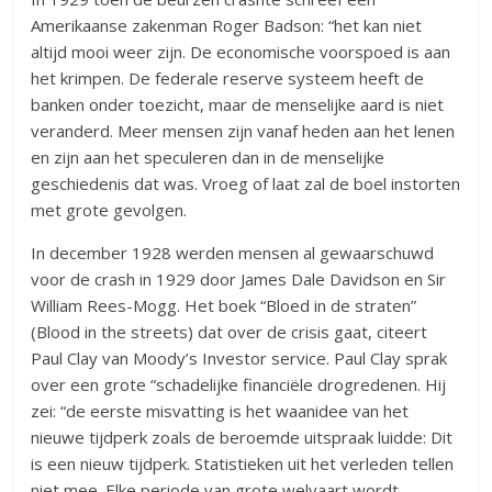
Amerikaanse zakenman Roger Badson: “het kan niet
altijd mooi weer zijn. De economische voorspoed is aan
het krimpen. De federale reserve systeem heeft de
banken onder toezicht, maar de menselijke aard is niet
veranderd. Meer mensen zijn vanaf heden aan het lenen
en zijn aan het speculeren dan in de menselijke
geschiedenis dat was. Vroeg of laat zal de boel instorten
met grote gevolgen.
In december 1928 werden mensen al gewaarschuwd
voor de crash in 1929 door James Dale Davidson en Sir
William Rees-Mogg. Het boek “Bloed in de straten”
(Blood in the streets) dat over de crisis gaat, citeert
Paul Clay van Moody’s Investor service. Paul Clay sprak
over een grote “schadelijke financiële drogredenen. Hij
zei: “de eerste misvatting is het waanidee van het
nieuwe tijdperk zoals de beroemde uitspraak luidde: Dit
is een nieuw tijdperk. Statistieken uit het verleden tellen
niet mee. Elke periode van grote welvaart wordt