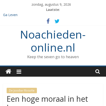
Spring
zondag, augustus 9, 2026
naar
Laatste:
inhoud
Ga Leven
De de 7 geboden die aan Noach werd gegeven en het verbod op
enige vorm van rituele Sabbat rust.
Noachieden-
Het verzamelen van dieren in de ark
Wat kunnen Noachieden lezen tijdens Tishe B’Av?
De dood van Methuselah
online.nl
Keep the seven go to heaven
De Joodse filosofie
Een hoge moraal in het