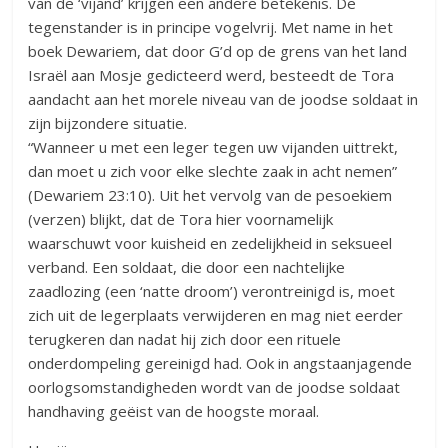
van de ‘vijand’ krijgen een andere betekenis. De
tegenstander is in principe vogelvrij. Met name in het
boek Dewariem, dat door G’d op de grens van het land
Israël aan Mosje gedicteerd werd, besteedt de Tora
aandacht aan het morele niveau van de joodse soldaat in
zijn bijzondere situatie.
“Wanneer u met een leger tegen uw vijanden uittrekt,
dan moet u zich voor elke slechte zaak in acht nemen”
(Dewariem 23:10). Uit het vervolg van de pesoekiem
(verzen) blijkt, dat de Tora hier voornamelijk
waarschuwt voor kuisheid en zedelijkheid in seksueel
verband. Een soldaat, die door een nachtelijke
zaadlozing (een ‘natte droom’) verontreinigd is, moet
zich uit de legerplaats verwijderen en mag niet eerder
terugkeren dan nadat hij zich door een rituele
onderdompeling gereinigd had. Ook in angstaanjagende
oorlogsomstandigheden wordt van de joodse soldaat
handhaving geëist van de hoogste moraal.