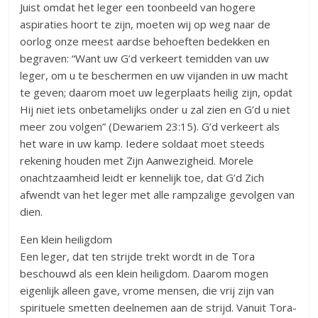
Juist omdat het leger een toonbeeld van hogere
aspiraties hoort te zijn, moeten wij op weg naar de
oorlog onze meest aardse behoeften bedekken en
begraven: “Want uw G’d verkeert temidden van uw
leger, om u te beschermen en uw vijanden in uw macht
te geven; daarom moet uw legerplaats heilig zijn, opdat
Hij niet iets onbetamelijks onder u zal zien en G’d u niet
meer zou volgen” (Dewariem 23:15). G’d verkeert als
het ware in uw kamp. Iedere soldaat moet steeds
rekening houden met Zijn Aanwezigheid. Morele
onachtzaamheid leidt er kennelijk toe, dat G’d Zich
afwendt van het leger met alle rampzalige gevolgen van
dien.
Een klein heiligdom
Een leger, dat ten strijde trekt wordt in de Tora
beschouwd als een klein heiligdom. Daarom mogen
eigenlijk alleen gave, vrome mensen, die vrij zijn van
spirituele smetten deelnemen aan de strijd. Vanuit Tora-