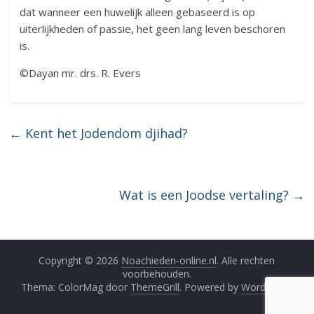
dat wanneer een huwelijk alleen gebaseerd is op
uiterlijkheden of passie, het geen lang leven beschoren
is.
©Dayan mr. drs. R. Evers
←
Kent het Jodendom djihad?
Wat is een Joodse vertaling?
→
Copyright © 2026
Noachieden-online.nl
. Alle rechten
voorbehouden.
Thema: ColorMag door
ThemeGrill
. Powered by
WordPress
.