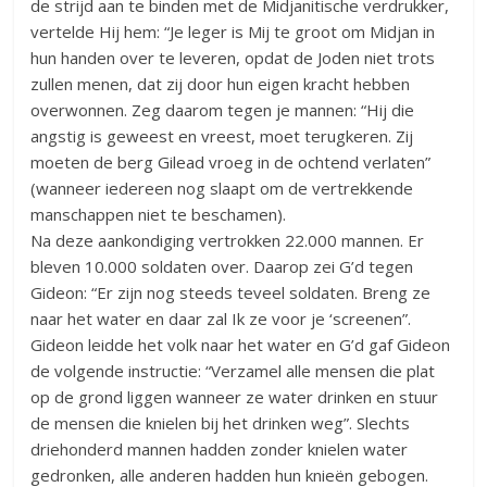
de strijd aan te binden met de Midjanitische verdrukker,
vertelde Hij hem: “Je leger is Mij te groot om Midjan in
hun handen over te leveren, opdat de Joden niet trots
zullen menen, dat zij door hun eigen kracht hebben
overwonnen. Zeg daarom tegen je mannen: “Hij die
angstig is geweest en vreest, moet terugkeren. Zij
moeten de berg Gilead vroeg in de ochtend verlaten”
(wanneer iedereen nog slaapt om de vertrekkende
manschappen niet te beschamen).
Na deze aankondiging vertrokken 22.000 mannen. Er
bleven 10.000 soldaten over. Daarop zei G’d tegen
Gideon: “Er zijn nog steeds teveel soldaten. Breng ze
naar het water en daar zal Ik ze voor je ‘screenen”.
Gideon leidde het volk naar het water en G’d gaf Gideon
de volgende instructie: “Verzamel alle mensen die plat
op de grond liggen wanneer ze water drinken en stuur
de mensen die knielen bij het drinken weg”. Slechts
driehonderd mannen hadden zonder knielen water
gedronken, alle anderen hadden hun knieën gebogen.