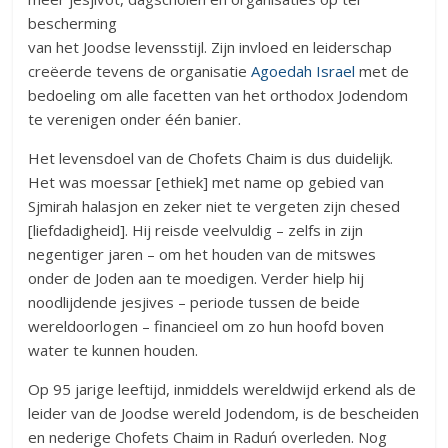
bescherming
van het Joodse levensstijl. Zijn invloed en leiderschap
creëerde tevens de organisatie
Agoedah Israel
met de
bedoeling om alle facetten van het orthodox Jodendom
te verenigen onder één banier.
Het levensdoel van de Chofets Chaim is dus duidelijk.
Het was moessar [ethiek] met name op gebied van
Sjmirah halasjon en zeker niet te vergeten zijn chesed
[liefdadigheid]. Hij reisde veelvuldig – zelfs in zijn
negentiger jaren – om het houden van de mitswes
onder de Joden aan te moedigen. Verder hielp hij
noodlijdende jesjives – periode tussen de beide
wereldoorlogen – financieel om zo hun hoofd boven
water te kunnen houden.
Op 95 jarige leeftijd, inmiddels wereldwijd erkend als de
leider van de Joodse wereld Jodendom, is de bescheiden
en nederige Chofets Chaim in Raduń overleden. Nog