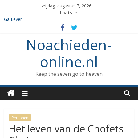
Spring
vrijdag, augustus 7, 2026
naar
Laatste:
inhoud
Ga Leven
De de 7 geboden die aan Noach werd gegeven en het verbod op
enige vorm van rituele Sabbat rust.
Noachieden-
Het verzamelen van dieren in de ark
Wat kunnen Noachieden lezen tijdens Tishe B’Av?
De dood van Methuselah
online.nl
Keep the seven go to heaven
Personen
Het leven van de Chofets