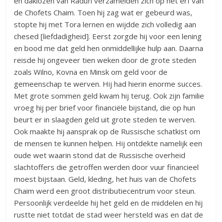
en daklozen van Raduń verzamelden zich op het erf van
de Chofets Chaim. Toen hij zag wat er gebeurd was,
stopte hij met Tora lernen en wijdde zich volledig aan
chesed [liefdadigheid]. Eerst zorgde hij voor een lening
en bood me dat geld hen onmiddellijke hulp aan. Daarna
reisde hij ongeveer tien weken door de grote steden
zoals Wilno, Kovna en Minsk om geld voor de
gemeenschap te werven. Hij had hierin enorme succes.
Met grote sommen geld kwam hij terug. Ook zijn familie
vroeg hij per brief voor financiële bijstand, die op hun
beurt er in slaagden geld uit grote steden te werven.
Ook maakte hij aansprak op de Russische schatkist om
de mensen te kunnen helpen. Hij ontdekte namelijk een
oude wet waarin stond dat de Russische overheid
slachtoffers die getroffen werden door vuur financieel
moest bijstaan. Geld, kleding, het huis van de Chofets
Chaim werd een groot distributiecentrum voor steun.
Persoonlijk verdeelde hij het geld en de middelen en hij
rustte niet totdat de stad weer hersteld was en dat de