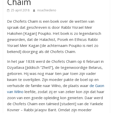
Chaim
25 april 2018
noachiedeno
De Chofets Chaim is een boek over de wetten van
spraak dat geschreven is door Rabbi Yisrael Meir
Hakohen [Kagan] Poupko. Het boek is zo legendarisch
geworden, dat de Halachist, Posek en Ethicus Rabbi
Yisrael Meir Kagan [de achternaam Poupko is niet zo
bekend] doorging als dé Chofets Chaim.
In het jaar 1838 werd de Chofets Chaim op 6 februari in
Dzyatlava [Jiddisch “Zhetl”], de tegenwoordige Belarus,
geboren. Hij was nog maar tien jaar toen zijn vader
kwam te overlijden. Zijn moeder pakte de boel op en
verhuisde de familie naar Wilno, de plaats waar
de Gaon
van Wilno
leefde, zodat zij er van zeker kon zijn dat haar
zoon van een goede opleiding kon genieten. Daar werd
de Chofets Chaim een talmied [student] van de Yankele
Kovner – Rabbi Ja’aqov Barit. Omdat zijn moeder