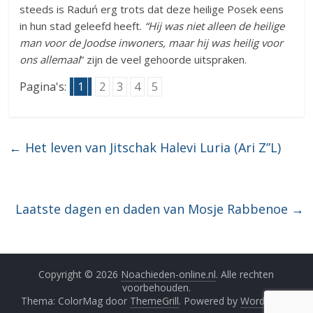
steeds is Raduń erg trots dat deze heilige Posek eens
in hun stad geleefd heeft.
“Hij was niet alleen de heilige
man voor de Joodse inwoners, maar hij was h
eilig voor
ons allemaal
” zijn de veel gehoorde uitspraken.
Pagina's:
1
2
3
4
5
←
Het leven van Jitschak Halevi Luria (Ari Z”L)
Laatste dagen en daden van Mosje Rabbenoe
→
Copyright © 2026
Noachieden-online.nl
. Alle rechten
voorbehouden.
Thema: ColorMag door
ThemeGrill
. Powered by
WordPress
.