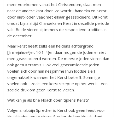
meer voorkomen vanuit het Christendom, slaat men
naar de andere kant door. Zo wordt Chanoeka en Kerst
door niet-Joden vaak met elkaar geassocieerd. Dit komt
omdat bijna altijd Chanoeka en Kerst in dezelfde periode
valt. Beide vieren zij immers de respectieve tradities in
de december.
Maar kerst heeft zelfs een heidens achtergrond
[Jirmejahoe/Jer. 10:1-4]en daar mogen de Joden er niet
mee geassocieerd worden. De meeste Joden vieren dan
ook geen Kerstmis. Ook veel geassimileerde Joden
voelen zich door hun nesjomme [hun Joodse ziel]
ongemakkelijk wanneer het Kerst betreft. Sommige
voelen ook – zoals een kerstreceptie op het werk – een
sociale druk om geen Kerst te vieren.
Wat kan je als bne Noach doen tijdens Kerst?
Volgens rabbijn Sprecher is Kerst ook geen feest voor
Noachieden om te vieren.Sterker de bne Noach dient