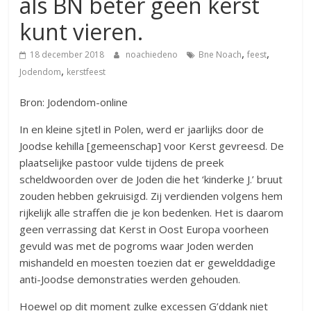
als BN beter geen kerst
kunt vieren.
,
,
18 december 2018
noachiedeno
Bne Noach
feest
,
Jodendom
kerstfeest
Bron: Jodendom-online
In en kleine sjtetl in Polen, werd er jaarlijks door de
Joodse kehilla [gemeenschap] voor Kerst gevreesd. De
plaatselijke pastoor vulde tijdens de preek
scheldwoorden over de Joden die het ‘kinderke J.’ bruut
zouden hebben gekruisigd. Zij verdienden volgens hem
rijkelijk alle straffen die je kon bedenken. Het is daarom
geen verrassing dat Kerst in Oost Europa voorheen
gevuld was met de pogroms waar Joden werden
mishandeld en moesten toezien dat er gewelddadige
anti-Joodse demonstraties werden gehouden.
Hoewel op dit moment zulke excessen G’ddank niet