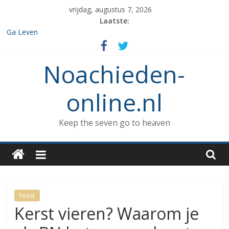
Spring
vrijdag, augustus 7, 2026
naar
Laatste:
inhoud
Ga Leven
De de 7 geboden die aan Noach werd gegeven en het verbod op
enige vorm van rituele Sabbat rust.
Noachieden-
Het verzamelen van dieren in de ark
Wat kunnen Noachieden lezen tijdens Tishe B’Av?
De dood van Methuselah
online.nl
Keep the seven go to heaven
Feest
Kerst vieren? Waarom je