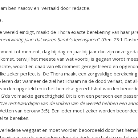
am ben Yaacov en vertaald door redactie.
e.
ze wereld eindigt, maakt de Thora exacte berekening van haar jar
entwintig jaar: dat waren Sarah’s levensjaren”
. (Gen. 23:1 Dasbe
moment tot moment, dag bij dag en jaar bij jaar dan zijn onze ge
komst, terwijl het meeste van wat voorbij is gegaan wordt mees
dachte, woord en daad van elk moment geregistreerd en opgeno
e zeker perfect is. De Thora maakt een zorgvuldige berekening 
 leren dat wanneer de ziel het lichaam na de dood verlaat, dat al
 worden opgeteld en in het hemelse gerechtshof worden beoorde
’ds volmaakte gerechtigheid. Dit is om een persoon een passend
“De rechtvaardigen van de volken van de wereld hebben een aan
Wetten van berouw 3:5). Een ieder moet zeker worden beoordeel
l te bereiken.
e overledene weggaat en moet worden beoordeeld door het heme
 bewijzen aan de overledene door de dode een laatste rustplaat