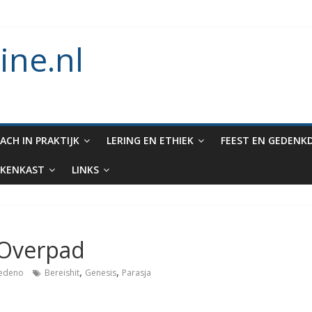
en die aan Noach werd gegeven en het verbod op enige vorm van rit
 van dieren in de ark
ine.nl
achieden lezen tijdens Tishe B’Av?
Methuselah
ACH IN PRAKTIJK
LERING EN ETHIEK
FEEST EN GEDENK
KENKAST
LINKS
 Overpad
,
,
iedeno
Bereishit
Genesis
Parasja