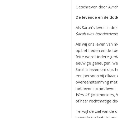
Geschreven door Avrah
De levende en de dod
Als Sarah’s leven in de
Sarah was honderdzeven
Als wij ons leven van 
op het heden en de toe
feite wordt iedere ge
eeuwige geheugen, welk
Sarah’s leven om ons te
een persoon bij elkaar
overeenstemming met G
het leven na het leven.
Wereld
” (Maimonides, 
of haar rechtmatige dee
Terwijl de ziel van d
levende de laatste eer