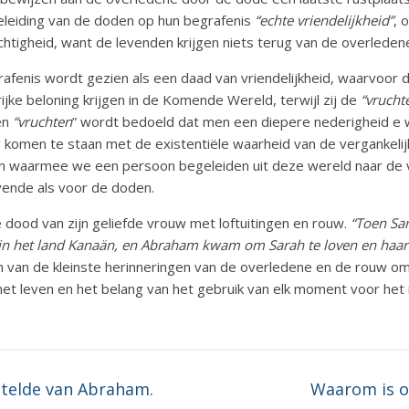
leiding van de doden op hun begrafenis
“echte vriendelijkheid”
, 
chtigheid, want de levenden krijgen niets terug van de overleden
fenis wordt gezien als een daad van vriendelijkheid, waarvoor 
jke beloning krijgen in de Komende Wereld, terwijl zij de
“vrucht
en
“vruchten
” wordt bedoeld dat men een diepere nederigheid e w
komen te staan met de existentiële waarheid van de vergankeli
en waarmee we een persoon begeleiden uit deze wereld naar de v
vende als voor de doden.
ood van zijn geliefde vrouw met loftuitingen en rouw.
“Toen Sara
, in het land Kanaän, en Abraham kwam om Sarah te loven en haa
n van de kleinste herinneringen van de overledene en de rouw om
et leven en het belang van het gebruik van elk moment voor het
telde van Abraham.
Waarom is o