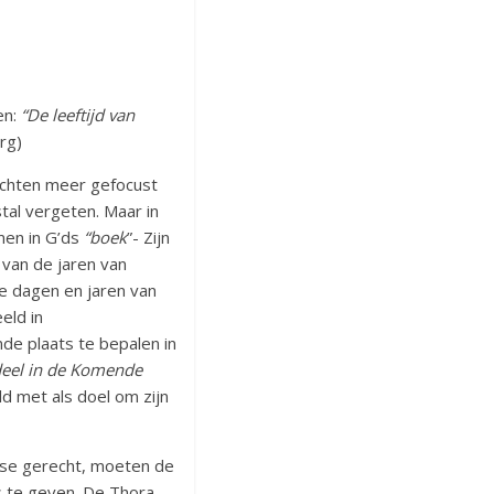
en:
“De leeftijd van
rg)
dachten meer gefocust
tal vergeten. Maar in
men in G’ds
“boek
”- Zijn
van de jaren van
le dagen en jaren van
eld in
e plaats te bepalen in
deel in de Komende
d met als doel om zijn
lse gerecht, moeten de
s te geven. De Thora