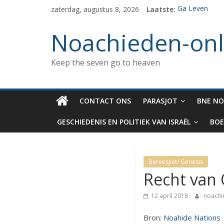
Spring
zaterdag, augustus 8, 2026
Laatste:
Ga Leven
naar
De de 7 gebod
inhoud
Het verzamelen
Noachieden-onl
Wat kunnen No
De dood van 
Keep the seven go to heaven
CONTACT ONS
PARASJOT
BNE NO
GESCHIEDENIS EN POLITIEK VAN ISRAËL
BOE
Bereesjiet/ Genesis
Recht van
12 april 2018
noach
Bron:
Noahide Nations