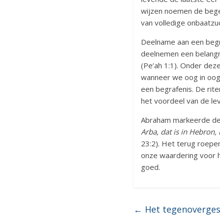
wijzen noemen de bege
van volledige onbaatzu
Deelname aan een begra
deelnemen een belangri
(Pe’ah 1:1). Onder dez
wanneer we oog in oog 
een begrafenis. De rit
het voordeel van de le
Abraham markeerde de d
Arba, dat is in Hebron
23:2). Het terug roepe
onze waardering voor h
goed.
←
Het tegenoverges