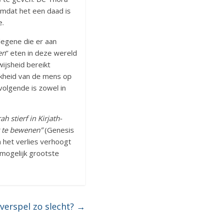
omdat het een daad is
e.
degene die er aan
en
” eten in deze wereld
ijsheid bereikt
jkheid van de mens op
olgende is zowel in
h stierf in Kirjath-
r te bewenen”
(Genesis
 het verlies verhoogt
 mogelijk grootste
verspel zo slecht?
→