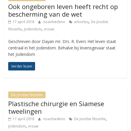
Ook ongeboren leven heeft recht op
bescherming van de wet
,
17 april 2018
noachiedeno
arbortus
De Joodse
,
,
filosofie
Jodendom
vrouw
Geschreven door Dayan mr. Drs. R. Evers Het leven staat
centraal in het Jodendom. Behalve bij levensgevaar staat
het Jodendom
Verder lezen
De Joodse filosofie
Plastische chirurgie en Siamese
tweelingen
,
17 april 2018
noachiedeno
De Joodse filosofie
,
Jodendom
vrouw