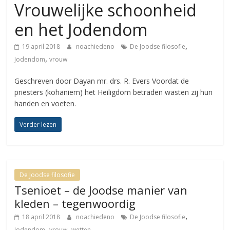
Vrouwelijke schoonheid
en het Jodendom
,
19 april 2018
noachiedeno
De Joodse filosofie
,
Jodendom
vrouw
Geschreven door Dayan mr. drs. R. Evers Voordat de
priesters (kohaniem) het Heiligdom betraden wasten zij hun
handen en voeten.
Verder lezen
De Joodse filosofie
Tsenioet – de Joodse manier van
kleden – tegenwoordig
,
18 april 2018
noachiedeno
De Joodse filosofie
,
,
Jodendom
vrouw
wetten