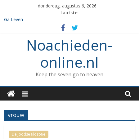
Spring
donderdag, augustus 6, 2026
naar
Laatste:
inhoud
Ga Leven
De de 7 geboden die aan Noach werd gegeven en het verbod op
enige vorm van rituele Sabbat rust.
Noachieden-
Het verzamelen van dieren in de ark
Wat kunnen Noachieden lezen tijdens Tishe B’Av?
De dood van Methuselah
online.nl
Keep the seven go to heaven
vrouw
De Joodse filosofie